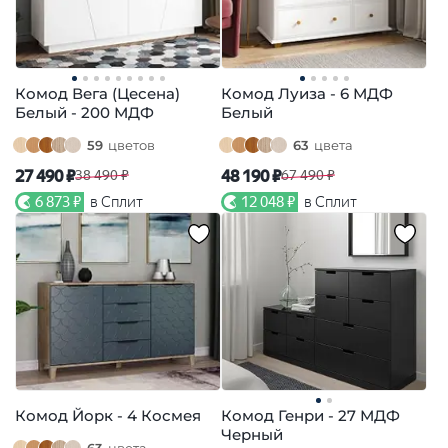
Комод Вега (Цесена)
Комод Луиза - 6 МДФ
Белый - 200 МДФ
Белый
59
цветов
63
цвета
27 490 ₽
48 190 ₽
38 490 ₽
67 490 ₽
6 873 ₽
в Сплит
12 048 ₽
в Сплит
Комод Йорк - 4 Космея
Комод Генри - 27 МДФ
Черный