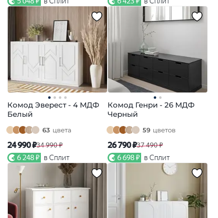
5 048 ₽
в Сплит
6 423 ₽
в Сплит
Комод Эверест - 4 МДФ
Комод Генри - 26 МДФ
Белый
Черный
63
цвета
59
цветов
24 990 ₽
26 790 ₽
34 990 ₽
37 490 ₽
6 248 ₽
в Сплит
6 698 ₽
в Сплит