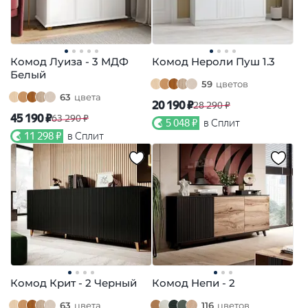
Комод Луиза - 3 МДФ
Комод Нероли Пуш 1.3
Белый
59
цветов
63
цвета
20 190 ₽
28 290 ₽
45 190 ₽
63 290 ₽
5 048 ₽
в Сплит
11 298 ₽
в Сплит
Комод Крит - 2 Черный
Комод Непи - 2
63
цвета
116
цветов