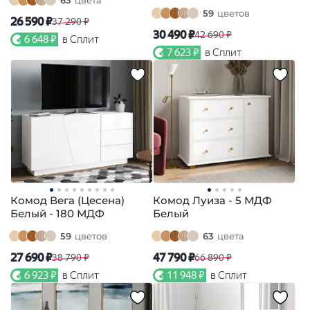
63
цвета
59
цветов
26 590 ₽
37 290 ₽
30 490 ₽
42 690 ₽
6 648 ₽
в Сплит
7 623 ₽
в Сплит
Комод Вега (Цесена)
Комод Луиза - 5 МДФ
Белый - 180 МДФ
Белый
59
цветов
63
цвета
27 690 ₽
47 790 ₽
38 790 ₽
66 890 ₽
6 923 ₽
в Сплит
11 948 ₽
в Сплит