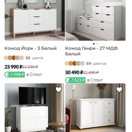
Комод Йорк - 3 Белый
Комод Генри - 27 МДФ
Белый
63
цвета
59
цветов
23 990 ₽
33 590 ₽
30 490 ₽
42 690 ₽
5 998 ₽
в Сплит
7 623 ₽
в Сплит