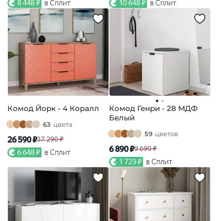
8 448 ₽
в Сплит
10 648 ₽
в Сплит
Комод Йорк - 4 Коралл
Комод Генри - 28 МДФ
Белый
63
цвета
59
цветов
26 590 ₽
37 290 ₽
6 890 ₽
9 690 ₽
6 648 ₽
в Сплит
1 723 ₽
в Сплит