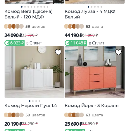
Комод Вега (Цесена)
Комод Луиза - 4 МДФ
Белый - 120 МДФ
Белый
59
цветов
63
цвета
24 090 ₽
44 190 ₽
33 790 ₽
61 890 ₽
6 023 ₽
в Сплит
11 048 ₽
в Сплит
Комод Нероли Пуш 1.4
Комод Йорк - 3 Коралл
59
цветов
63
цвета
20 190 ₽
25 690 ₽
28 290 ₽
35 990 ₽