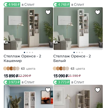
4 948 ₽
в Сплит
4 748 ₽
в Сплит
Стеллаж Оренсе - 2
Стеллаж Оренсе - 2
Кашемир
Белый
63
цвета
63
цвета
15 890 ₽
15 090 ₽
22 290 ₽
21 190 ₽
3 973 ₽
в Сплит
3 773 ₽
в Сплит