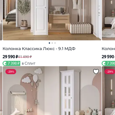
Колонка Классика Люкс - 9.1 МДФ
Колон
29 590 ₽
29 590
41 490 ₽
7 398 ₽
в Сплит
7 39
-
29%
-
29%