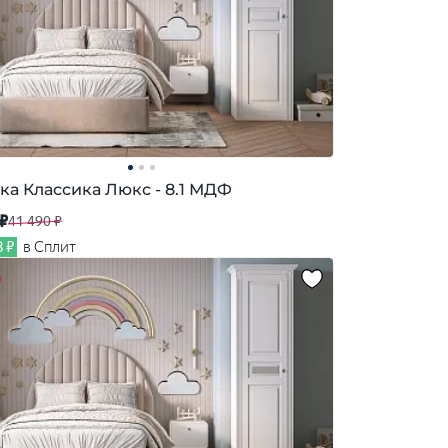
ка Классика Люкс - 8.1 МДФ
 ₽
41 490 ₽
8 ₽
в Сплит