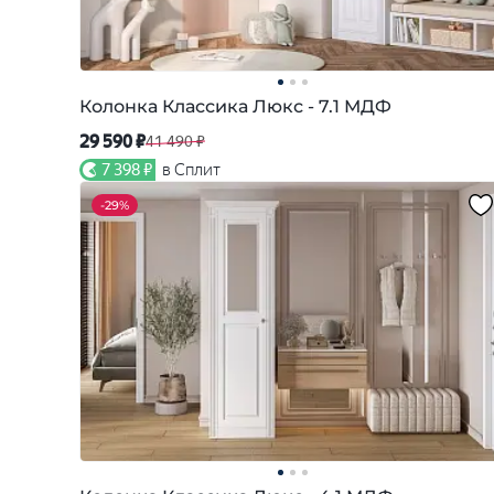
Колонка Классика Люкс - 7.1 МДФ
29 590 ₽
41 490 ₽
7 398 ₽
в Сплит
-
29%