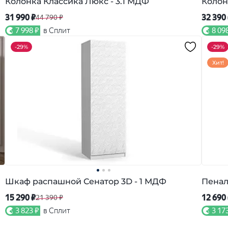
Колонка Классика Люкс - 3.1 МДФ
Колон
31 990 ₽
32 390
44 790 ₽
7 998 ₽
в Сплит
8 09
-
29%
-
29%
Хит!
Шкаф распашной Сенатор 3D - 1 МДФ
Пенал
15 290 ₽
12 690
21 390 ₽
3 823 ₽
в Сплит
3 17