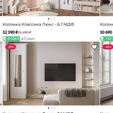
Колонка Классика Люкс - 6.1 МДФ
Колон
32 390 ₽
30 690
45 390 ₽
8 098 ₽
в Сплит
7 67
-
29%
-
29%