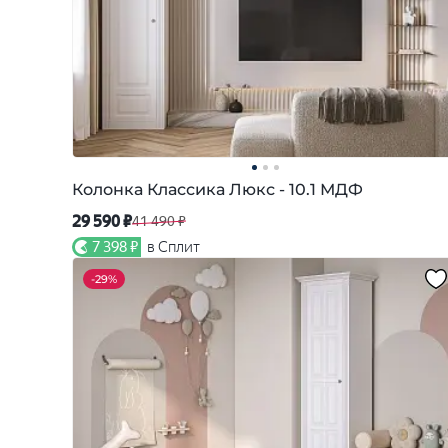
Колонка Классика Люкс - 10.1 МДФ
29 590 ₽
41 490 ₽
7 398 ₽
в Сплит
-
29%