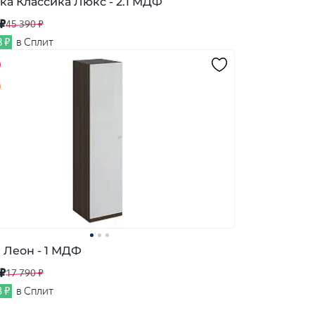
ка Классика Люкс - 2.1 МДФ
 ₽
45 390 ₽
8 ₽
в Сплит
 Леон - 1 МДФ
 ₽
17 790 ₽
3 ₽
в Сплит