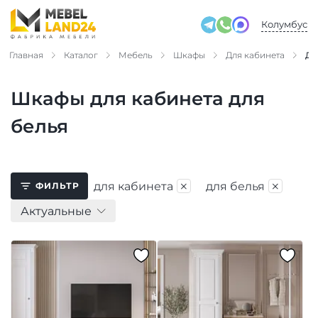
Колумбус
Главная
Каталог
Мебель
Шкафы
Для кабинета
Дл
Шкафы для кабинета для
белья
×
×
для кабинета
для белья
ФИЛЬТР
Актуальные