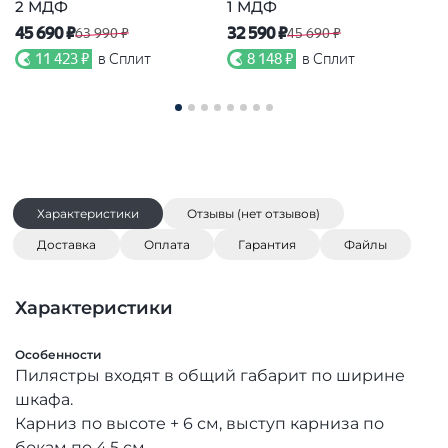
2 МДФ
1 МДФ
К
45 690 ₽
32 590 ₽
63 990 ₽
45 690 ₽
7
11 423 ₽
в Сплит
8 148 ₽
в Сплит
Характеристики
Отзывы (нет отзывов)
Доставка
Оплата
Гарантия
Файлы
Характеристики
Особенности
Пилястры входят в общий габарит по ширине
шкафа.
Карниз по высоте + 6 см, выступ карниза по
бокам по 4,5 см.