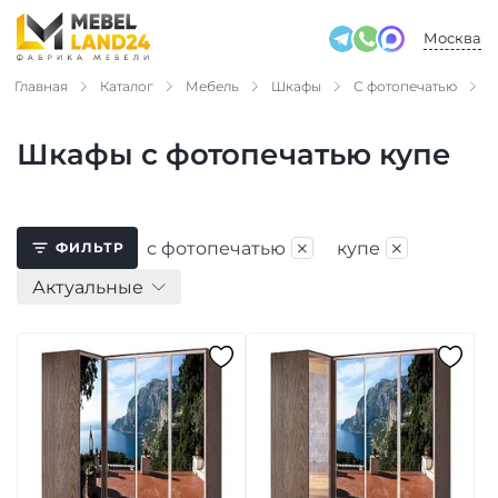
Москва
Главная
Каталог
Мебель
Шкафы
С фотопечатью
К
Шкафы с фотопечатью купе
×
×
с фотопечатью
купе
ФИЛЬТР
Актуальные