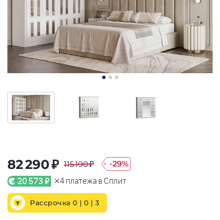
82 290 ₽
-
29
%
115 190 ₽
×
20 573 ₽
4
платежа в Сплит
Рассрочка 0 | 0 |
3