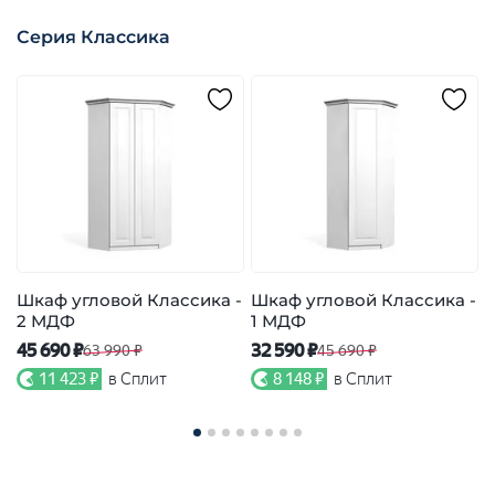
Серия Классика
Шкаф угловой Классика -
Шкаф угловой Классика -
2 МДФ
1 МДФ
К
45 690 ₽
32 590 ₽
63 990 ₽
45 690 ₽
7
11 423 ₽
в Сплит
8 148 ₽
в Сплит