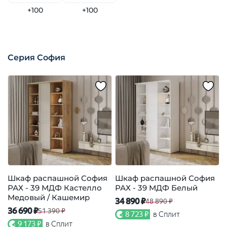
+100
+100
Серия София
Шкаф распашной София
Шкаф распашной София
РАХ - 39 МДФ Кастелло
РАХ - 39 МДФ Белый
Р
Медовый / Кашемир
34 890 ₽
48 890 ₽
36 690 ₽
5
51 390 ₽
8 723 ₽
в Сплит
9 173 ₽
в Сплит