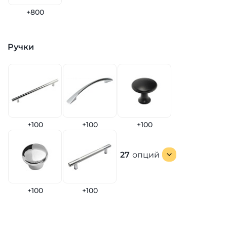
+800
Ручки
+100
+100
+100
27
опций
+100
+100