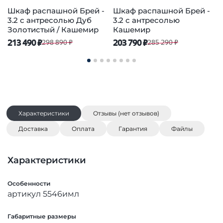
Шкаф распашной Брей -
Шкаф распашной Брей -
3.2 с антресолью Дуб
3.2 с антресолью
3
Золотистый / Кашемир
Кашемир
1
213 490 ₽
203 790 ₽
298 890 ₽
285 290 ₽
Характеристики
Отзывы (нет отзывов)
Доставка
Оплата
Гарантия
Файлы
Характеристики
Особенности
артикул 5546имл
Габаритные размеры