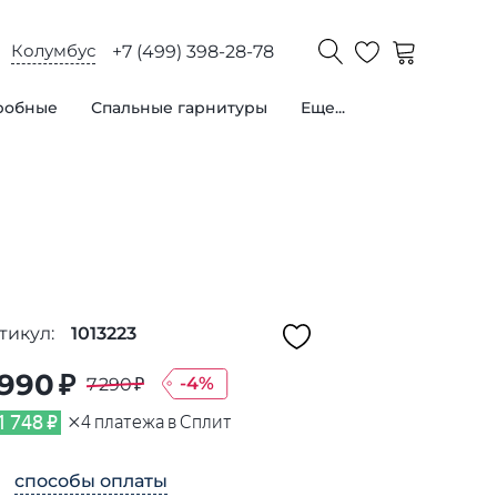
Колумбус
+7 (499) 398-28-78
робные
Спальные гарнитуры
Еще...
тикул:
1013223
 990 ₽
-
4
%
7 290 ₽
×
1 748 ₽
4
платежа в Сплит
способы оплаты