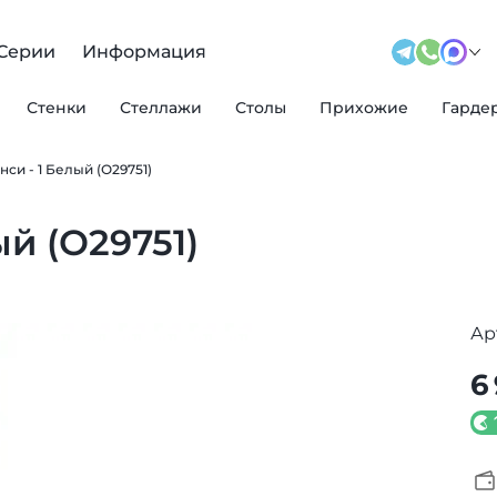
Серии
Информация
Стенки
Стеллажи
Столы
Прихожие
Гарде
си - 1 Белый (О29751)
й (О29751)
Ар
6