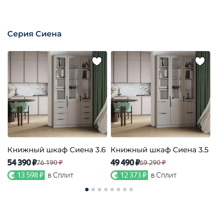
Серия Сиена
Книжный шкаф Сиена 3.6
Книжный шкаф Сиена 3.5
54 390 ₽
49 490 ₽
4
76 190 ₽
69 290 ₽
13 598 ₽
в Сплит
12 373 ₽
в Сплит