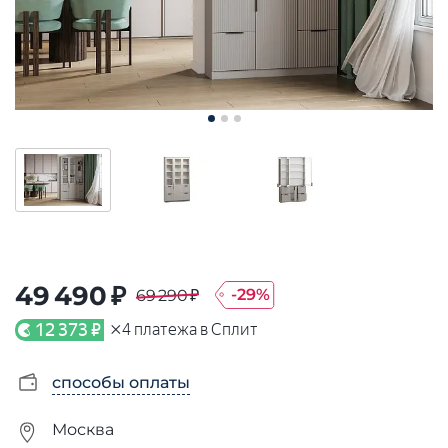
49 490 ₽
-
29
%
69 290 ₽
×
12 373 ₽
4
платежа в Сплит
способы оплаты
Москва