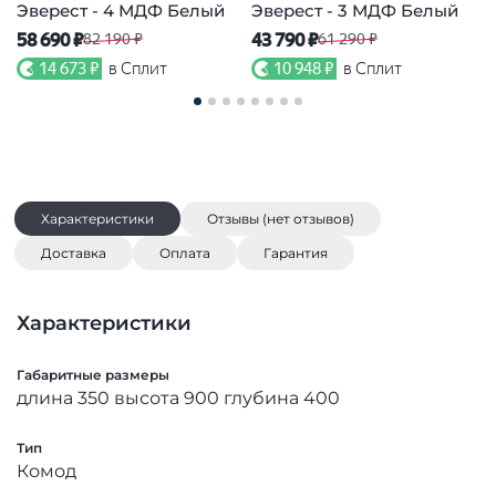
Эверест - 4 МДФ Белый
Эверест - 3 МДФ Белый
Э
58 690 ₽
43 790 ₽
2
82 190 ₽
61 290 ₽
14 673 ₽
в Сплит
10 948 ₽
в Сплит
Характеристики
Отзывы (нет отзывов)
Доставка
Оплата
Гарантия
Характеристики
Габаритные размеры
длина 350 высота 900 глубина 400
Тип
Комод