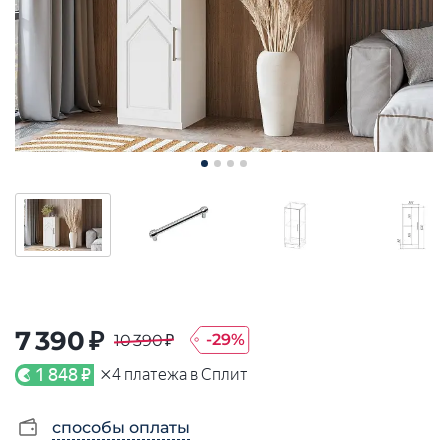
7 390 ₽
-
29
%
10 390 ₽
×
1 848 ₽
4
платежа в Сплит
способы оплаты