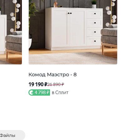
Комод Маэстро - 8
Комод
19 190 ₽
17 390
26 890 ₽
4 798 ₽
в Сплит
4 34
Файлы