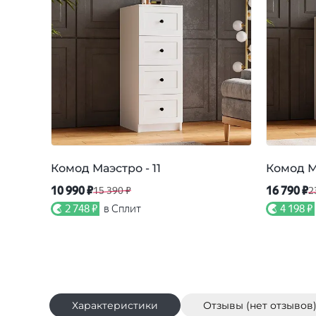
Комод Маэстро - 11
Комод М
10 990 ₽
16 790 ₽
15 390 ₽
2
2 748 ₽
в Сплит
4 198 ₽
Характеристики
Отзывы (нет отзывов