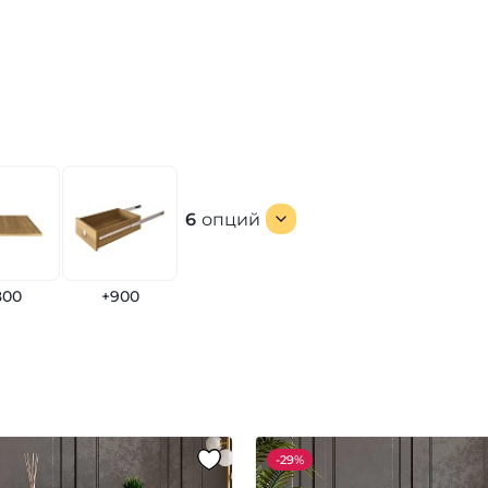
6
опций
800
+900
-
29%