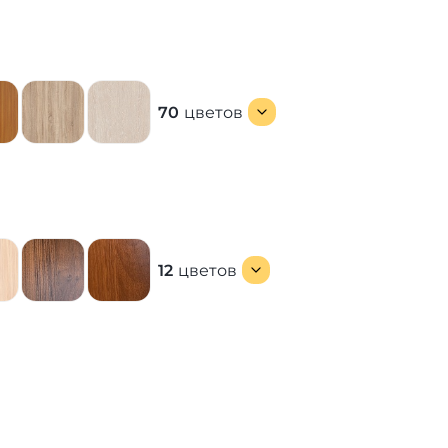
70
цветов
12
цветов