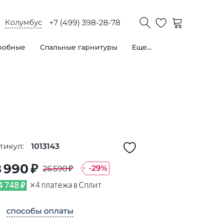
Колумбус
+7 (499) 398-28-78
робные
Спальные гарнитуры
Еще...
тикул:
1013143
8 990 ₽
-
29
%
26 590 ₽
×
4 748 ₽
4
платежа в Сплит
способы оплаты