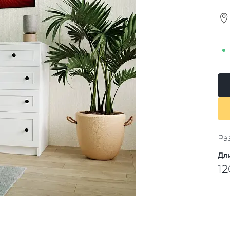
Ра
Дл
12