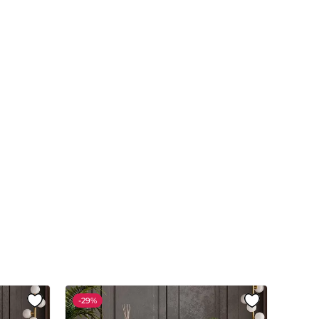
-
29%
-
29%