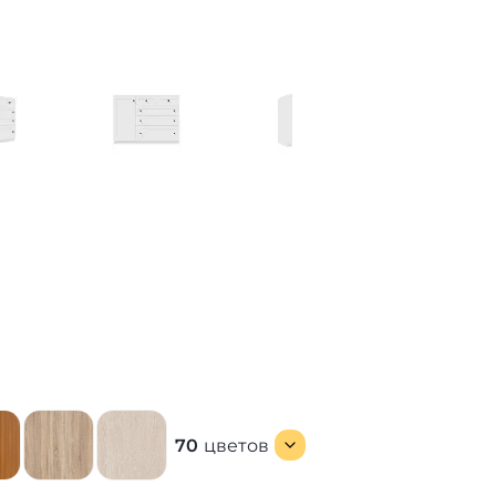
70
цветов