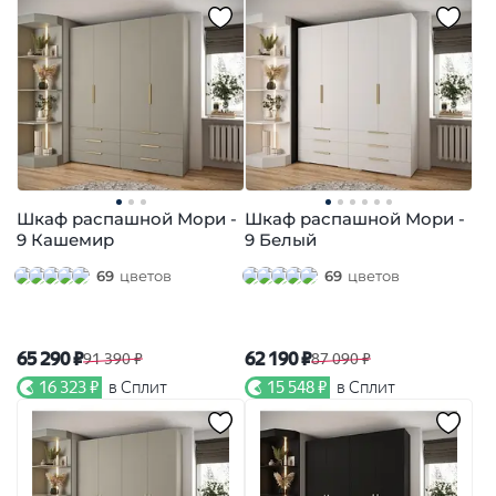
Шкаф распашной Мори -
Шкаф распашной Мори -
9 Кашемир
9 Белый
69
цветов
69
цветов
65 290 ₽
62 190 ₽
91 390 ₽
87 090 ₽
16 323 ₽
в Сплит
15 548 ₽
в Сплит