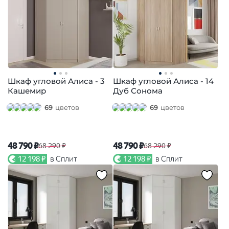
Шкаф угловой Алиса - 3
Шкаф угловой Алиса - 14
Кашемир
Дуб Сонома
69
цветов
69
цветов
48 790 ₽
48 790 ₽
68 290 ₽
68 290 ₽
12 198 ₽
в Сплит
12 198 ₽
в Сплит