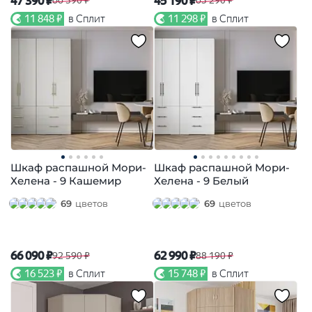
47 390 ₽
45 190 ₽
66 390 ₽
63 290 ₽
11 848 ₽
в Сплит
11 298 ₽
в Сплит
Шкаф распашной Мори-
Шкаф распашной Мори-
Хелена - 9 Кашемир
Хелена - 9 Белый
69
цветов
69
цветов
66 090 ₽
62 990 ₽
92 590 ₽
88 190 ₽
16 523 ₽
в Сплит
15 748 ₽
в Сплит