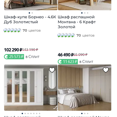
Шкаф-купе Борнео - 4.6К
Шкаф распашной
Дуб Золотистый
Монтана - 6 Крафт
Золотой
70
цветов
70
цветов
102 290 ₽
143 190 ₽
46 490 ₽
65 090 ₽
25 573 ₽
в Сплит
11 623 ₽
в Сплит