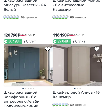
Шкаф распашной
Шкаф распашной Монро
Миссури Классик - 6.4
- 6 с антресолью
Белый
Кашемир
69
цветов
69
цветов
120 790 ₽
116 190 ₽
169 090 ₽
162 690 ₽
30 198 ₽
в Сплит
29 048 ₽
в Сплит
Шкаф распашной
Шкаф угловой Алиса - 16
Калифорния - 6 с
Кашемир
антресолью Альби
69
цветов
Полуночно-синий