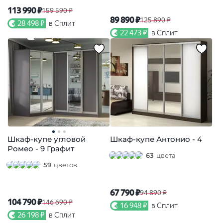
113 990 ₽
159 590 ₽
89 890 ₽
125 890 ₽
28 498 ₽
в Сплит
22 473 ₽
в Сплит
Шкаф-купе угловой
Шкаф-купе Антонио - 4
Ромео - 9 Графит
63
цвета
59
цветов
67 790 ₽
94 890 ₽
104 790 ₽
146 690 ₽
16 948 ₽
в Сплит
26 198 ₽
в Сплит