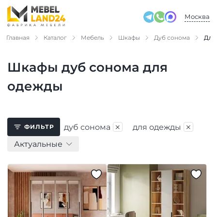
Москва
Главная
Каталог
Мебель
Шкафы
Дуб сонома
Для
Шкафы дуб сонома для
одежды
×
×
дуб сонома
для одежды
ФИЛЬТР
Актуальные