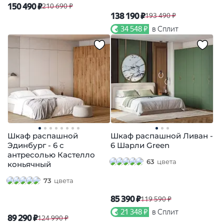
150 490 ₽
210 690 ₽
138 190 ₽
193 490 ₽
34 548 ₽
в Сплит
Шкаф распашной
Шкаф распашной Ливан -
Эдинбург - 6 с
6 Шарли Green
антресолью Кастелло
63
цвета
коньячный
73
цвета
85 390 ₽
119 590 ₽
21 348 ₽
в Сплит
89 290 ₽
124 990 ₽