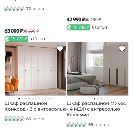
72
цвета
42 990 ₽
60 190 ₽
10 748 ₽
в Сплит
63 090 ₽
88 390 ₽
15 773 ₽
в Сплит
Шкаф распашной
Шкаф распашной Микос
Конкорд - 3 с антресолью
- 4 МДФ с антресолью
Кашемир
63
цвета
69
цветов