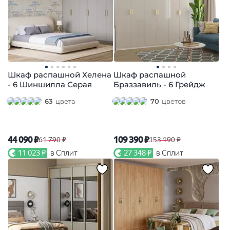
Шкаф распашной Хелена
Шкаф распашной
- 6 Шиншилла Серая
Браззавиль - 6 Грейдж
63
цвета
70
цветов
44 090 ₽
109 390 ₽
61 790 ₽
153 190 ₽
11 023 ₽
в Сплит
27 348 ₽
в Сплит