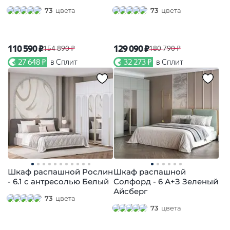
73
цвета
73
цвета
110 590 ₽
129 090 ₽
154 890 ₽
180 790 ₽
27 648 ₽
в Сплит
32 273 ₽
в Сплит
Шкаф распашной Рослин
Шкаф распашной
- 6.1 с антресолью Белый
Солфорд - 6 А+З Зеленый
Айсберг
73
цвета
73
цвета