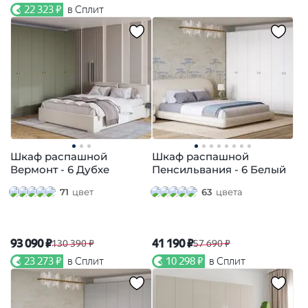
22 323 ₽
в Сплит
Шкаф распашной
Шкаф распашной
Вермонт - 6 Дубхе
Пенсильвания - 6 Белый
71
цвет
63
цвета
93 090 ₽
41 190 ₽
130 390 ₽
57 690 ₽
23 273 ₽
в Сплит
10 298 ₽
в Сплит