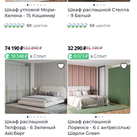
Шкаф угловой Мори-
Шкаф распашной Стелла
Хелена - 15 Кашемир
- 9 Белый
69
цветов
59
цветов
74 190 ₽
32 290 ₽
103 890 ₽
45 190 ₽
18 548 ₽
в Сплит
8 073 ₽
в Сплит
Шкаф распашной
Шкаф распашной
Телфорд - 6 Зеленый
Лоренсе - 6 с антресолью
Айсберг
Шарли Green