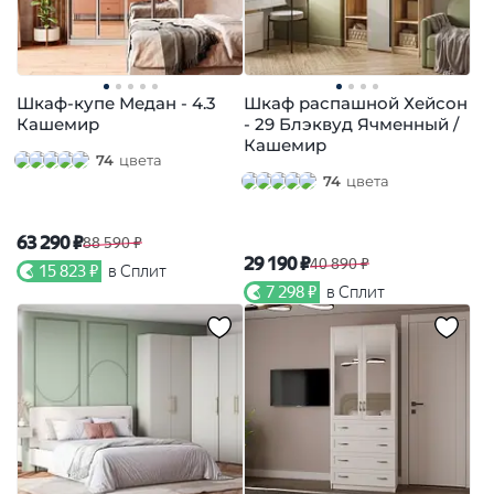
Шкаф-купе Медан - 4.3
Шкаф распашной Хейсон
Кашемир
- 29 Блэквуд Ячменный /
Кашемир
74
цвета
74
цвета
63 290 ₽
88 590 ₽
29 190 ₽
40 890 ₽
15 823 ₽
в Сплит
7 298 ₽
в Сплит