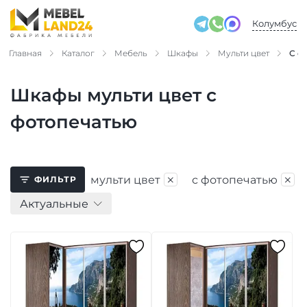
Колумбус
Главная
Каталог
Мебель
Шкафы
Мульти цвет
С ф
Шкафы мульти цвет с
фотопечатью
×
×
мульти цвет
с фотопечатью
ФИЛЬТР
Актуальные