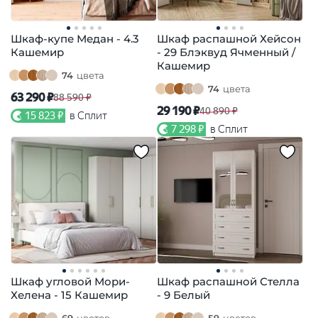
Шкаф-купе Медан - 4.3
Шкаф распашной Хейсон
Кашемир
- 29 Блэквуд Ячменный /
Кашемир
74
цвета
74
цвета
63 290 ₽
88 590 ₽
29 190 ₽
40 890 ₽
15 823 ₽
в Сплит
7 298 ₽
в Сплит
Шкаф угловой Мори-
Шкаф распашной Стелла
Хелена - 15 Кашемир
- 9 Белый
69
цветов
59
цветов