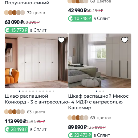
69
цветов
Полуночно-синий
42 990 ₽
60 190 ₽
72
цвета
10 748 ₽
в Сплит
63 090 ₽
88 390 ₽
15 773 ₽
в Сплит
Шкаф распашной
Шкаф распашной Микос
Конкорд - 3 с антресолью
- 4 МДФ с антресолью
Кашемир
63
цвета
69
цветов
113 990 ₽
159 590 ₽
89 890 ₽
125 890 ₽
28 498 ₽
в Сплит
22 473 ₽
в Сплит