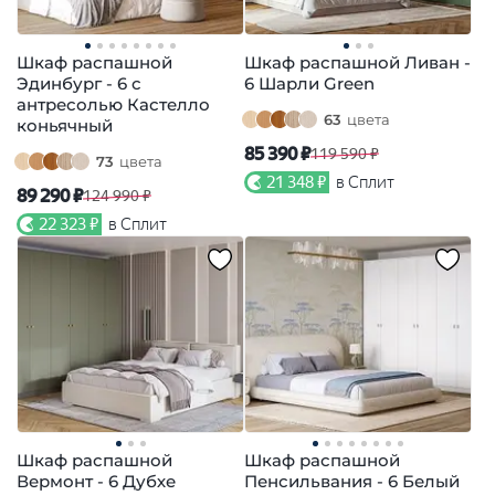
Шкаф распашной
Шкаф распашной Ливан -
Эдинбург - 6 с
6 Шарли Green
антресолью Кастелло
63
цвета
коньячный
85 390 ₽
119 590 ₽
73
цвета
21 348 ₽
в Сплит
89 290 ₽
124 990 ₽
22 323 ₽
в Сплит
Шкаф распашной
Шкаф распашной
Вермонт - 6 Дубхе
Пенсильвания - 6 Белый