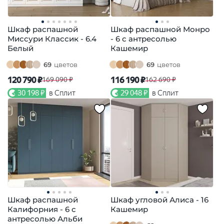
Шкаф распашной
Шкаф распашной Монро
Миссури Классик - 6.4
- 6 с антресолью
Белый
Кашемир
69
цветов
69
цветов
120 790 ₽
116 190 ₽
169 090 ₽
162 690 ₽
30 198 ₽
в Сплит
29 048 ₽
в Сплит
Шкаф распашной
Шкаф угловой Алиса - 16
Калифорния - 6 с
Кашемир
антресолью Альби