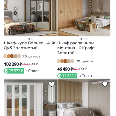
Шкаф-купе Борнео - 4.6К
Шкаф распашной
Дуб Золотистый
Монтана - 6 Крафт
Золотой
70
цветов
70
цветов
102 290 ₽
143 190 ₽
46 490 ₽
65 090 ₽
25 573 ₽
в Сплит
11 623 ₽
в Сплит