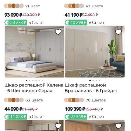
71
цвет
63
цвета
93 090 ₽
41 190 ₽
130 390 ₽
57 690 ₽
23 273 ₽
в Сплит
10 298 ₽
в Сплит
Шкаф распашной Хелена
Шкаф распашной
- 6 Шиншилла Серая
Браззавиль - 6 Грейдж
63
цвета
70
цветов
44 090 ₽
109 390 ₽
61 790 ₽
153 190 ₽
11 023 ₽
в Сплит
27 348 ₽
в Сплит