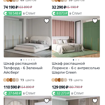
74 190 ₽
32 290 ₽
103 890 ₽
45 190 ₽
18 548 ₽
в Сплит
8 073 ₽
в Сплит
Шкаф распашной
Шкаф распашной
Телфорд - 6 Зеленый
Лоренсе - 6 с антресолью
Айсберг
Шарли Green
73
цвета
73
цвета
110 590 ₽
129 090 ₽
154 890 ₽
180 790 ₽
27 648 ₽
в Сплит
32 273 ₽
в Сплит