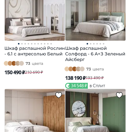
Шкаф распашной Рослин
Шкаф распашной
- 6.1 с антресолью Белый
Солфорд - 6 А+З Зеленый
Айсберг
73
цвета
73
цвета
150 490 ₽
210 690 ₽
138 190 ₽
193 490 ₽
34 548 ₽
в Сплит