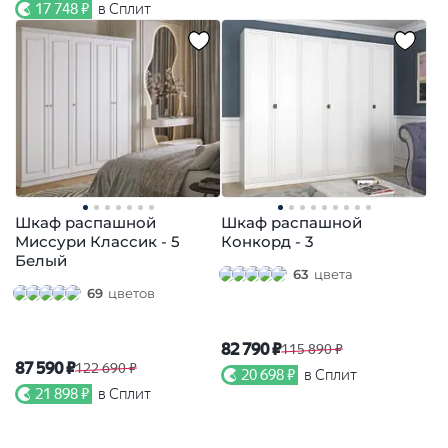
17 748 ₽
в Сплит
Шкаф распашной
Шкаф распашной
Миссури Классик - 5
Конкорд - 3
Белый
63
цвета
69
цветов
82 790 ₽
115 890 ₽
87 590 ₽
122 690 ₽
20 698 ₽
в Сплит
21 898 ₽
в Сплит