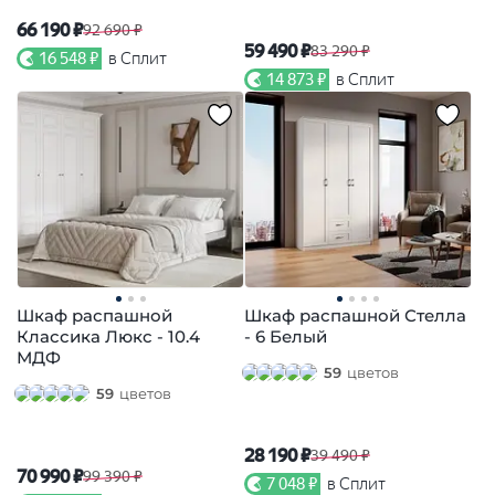
66 190 ₽
92 690 ₽
59 490 ₽
83 290 ₽
16 548 ₽
в Сплит
14 873 ₽
в Сплит
Шкаф распашной
Шкаф распашной Стелла
Классика Люкс - 10.4
- 6 Белый
МДФ
59
цветов
59
цветов
28 190 ₽
39 490 ₽
70 990 ₽
99 390 ₽
7 048 ₽
в Сплит