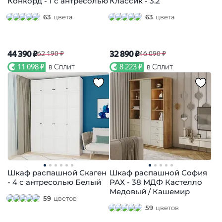
Конкорд - 1 с антресолью
Классик - 3.2
63
цвета
63
цвета
44 390 ₽
32 890 ₽
62 190 ₽
46 090 ₽
11 098 ₽
в Сплит
8 223 ₽
в Сплит
Шкаф распашной Скаген
Шкаф распашной София
- 4 с антресолью Белый
РАХ - 38 МДФ Кастелло
Медовый / Кашемир
59
цветов
59
цветов