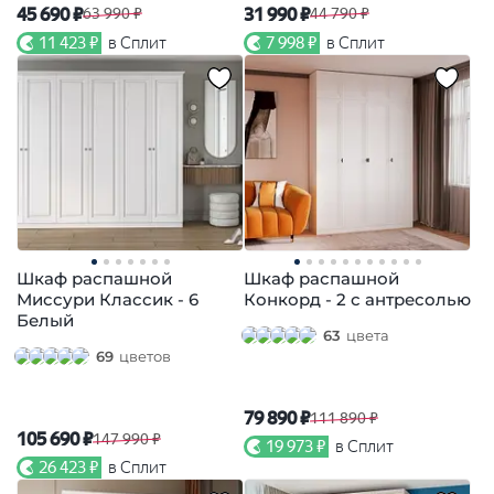
45 690 ₽
31 990 ₽
63 990 ₽
44 790 ₽
11 423 ₽
в Сплит
7 998 ₽
в Сплит
Шкаф распашной
Шкаф распашной
Миссури Классик - 6
Конкорд - 2 с антресолью
Белый
63
цвета
69
цветов
79 890 ₽
111 890 ₽
105 690 ₽
147 990 ₽
19 973 ₽
в Сплит
26 423 ₽
в Сплит