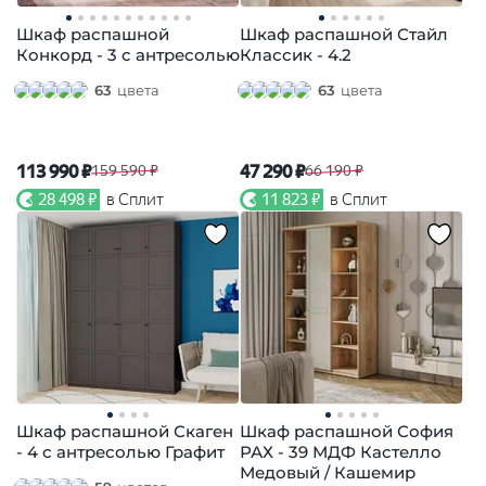
Шкаф распашной
Шкаф распашной Стайл
Конкорд - 3 с антресолью
Классик - 4.2
63
цвета
63
цвета
113 990 ₽
47 290 ₽
159 590 ₽
66 190 ₽
28 498 ₽
в Сплит
11 823 ₽
в Сплит
Шкаф распашной Скаген
Шкаф распашной София
- 4 с антресолью Графит
РАХ - 39 МДФ Кастелло
Медовый / Кашемир