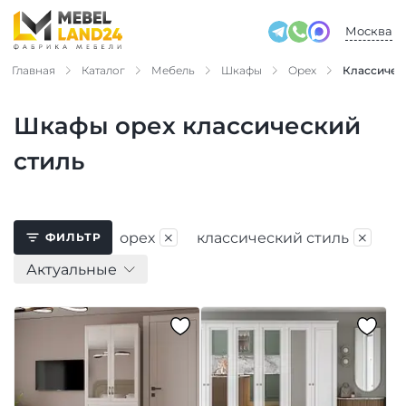
Москва
Главная
Каталог
Мебель
Шкафы
Орех
Классичес
Шкафы орех классический
стиль
×
×
орех
классический стиль
ФИЛЬТР
Актуальные