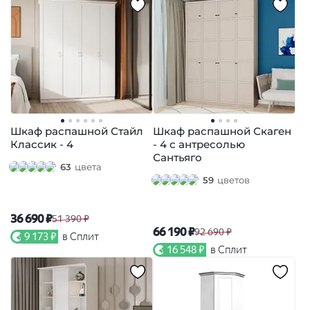
Шкаф распашной Стайл
Шкаф распашной Скаген
Классик - 4
- 4 с антресолью
Сантьяго
63
цвета
59
цветов
36 690 ₽
51 390 ₽
66 190 ₽
92 690 ₽
9 173 ₽
в Сплит
16 548 ₽
в Сплит