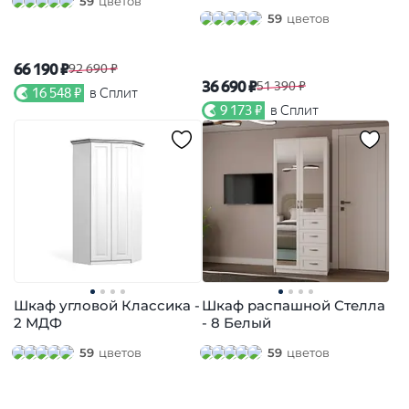
59
цветов
59
цветов
66 190 ₽
92 690 ₽
36 690 ₽
51 390 ₽
16 548 ₽
в Сплит
9 173 ₽
в Сплит
Шкаф угловой Классика -
Шкаф распашной Стелла
2 МДФ
- 8 Белый
59
цветов
59
цветов