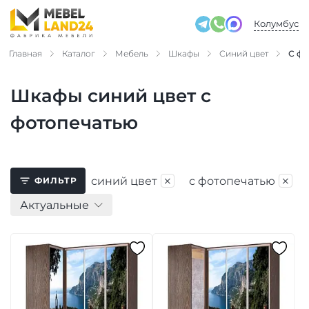
Колумбус
Главная
Каталог
Мебель
Шкафы
Синий цвет
С ф
Шкафы синий цвет с
фотопечатью
×
×
синий цвет
с фотопечатью
ФИЛЬТР
Актуальные