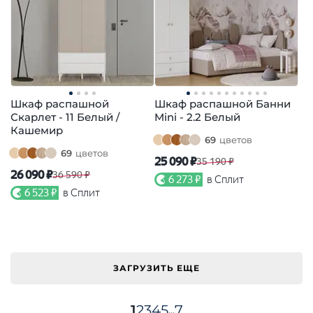
Шкаф распашной
Шкаф распашной Банни
Скарлет - 11 Белый /
Mini - 2.2 Белый
Кашемир
69
цветов
69
цветов
25 090 ₽
35 190 ₽
26 090 ₽
36 590 ₽
6 273 ₽
в Сплит
6 523 ₽
в Сплит
ЗАГРУЗИТЬ ЕЩЕ
1
2
3
4
5
7
...