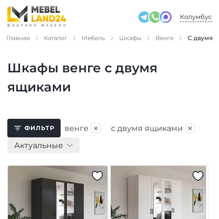
Колумбус
Главная
Каталог
Мебель
Шкафы
Венге
С двумя 
Шкафы венге с двумя
ящиками
×
×
венге
с двумя ящиками
ФИЛЬТР
Актуальные