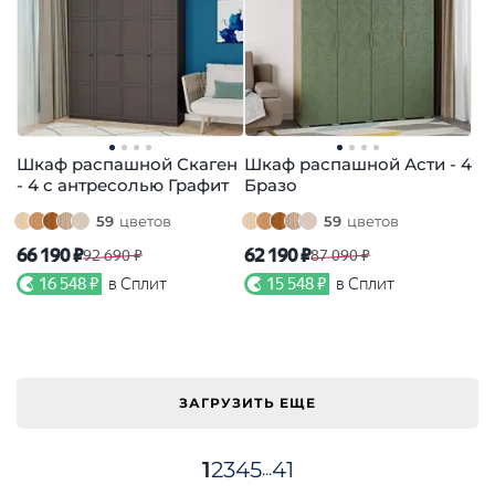
Шкаф распашной Скаген
Шкаф распашной Асти - 4
- 4 с антресолью Графит
Бразо
59
цветов
59
цветов
66 190 ₽
62 190 ₽
92 690 ₽
87 090 ₽
16 548 ₽
в Сплит
15 548 ₽
в Сплит
ЗАГРУЗИТЬ ЕЩЕ
1
2
3
4
5
41
...