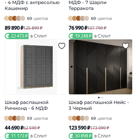
- 4 МДФ с антресолью
МДФ - 7 Шарли
Кашемир
Терракота
69
цветов
69
цветов
89 890 ₽
76 990 ₽
125 890 ₽
107 790 ₽
22 473 ₽
в Сплит
19 248 ₽
в Сплит
Шкаф распашной
Шкаф распашной Нейс -
Ричмонд - 6 МДФ
3 Черный
59
цветов
69
цветов
44 690 ₽
123 590 ₽
62 590 ₽
173 090 ₽
11 173 ₽
в Сплит
30 898 ₽
в Сплит