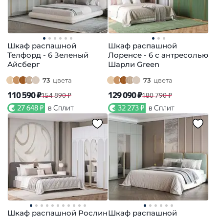
Шкаф распашной
Шкаф распашной
Телфорд - 6 Зеленый
Лоренсе - 6 с антресолью
Айсберг
Шарли Green
73
цвета
73
цвета
110 590 ₽
129 090 ₽
154 890 ₽
180 790 ₽
27 648 ₽
в Сплит
32 273 ₽
в Сплит
Шкаф распашной Рослин
Шкаф распашной