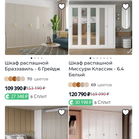
Шкаф распашной
Шкаф распашной
Браззавиль - 6 Грейдж
Миссури Классик - 6.4
Белый
70
цветов
69
цветов
109 390 ₽
153 190 ₽
120 790 ₽
169 090 ₽
27 348 ₽
в Сплит
30 198 ₽
в Сплит