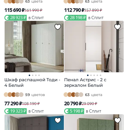
63
цвета
63
цвета
115 690 ₽
112 790 ₽
161 990 ₽
157 890 ₽
28 923 ₽
в Сплит
28 198 ₽
в Сплит
Шкаф распашной Тоди -
Пенал Астрис - 2 с
4 Белый
зеркалом Белый
59
цветов
63
цвета
77 290 ₽
20 790 ₽
108 190 ₽
29 090 ₽
19 323 ₽
в Сплит
5 198 ₽
в Сплит