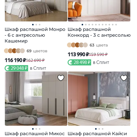
Шкаф распашной Монро
Шкаф распашной
- 6 с антресолью
Конкорд - 3 с антресолью
Кашемир
63
цвета
69
цветов
113 990 ₽
159 590 ₽
116 190 ₽
162 690 ₽
28 498 ₽
в Сплит
29 048 ₽
в Сплит
Шкаф распашной Микос
Шкаф распашной Кайси