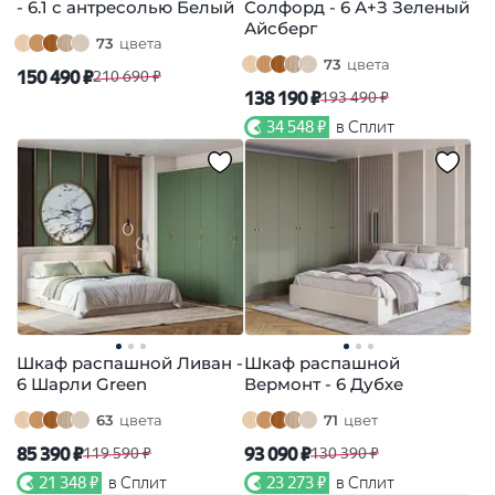
- 6.1 с антресолью Белый
Солфорд - 6 А+З Зеленый
Айсберг
73
цвета
73
цвета
150 490 ₽
210 690 ₽
138 190 ₽
193 490 ₽
34 548 ₽
в Сплит
Шкаф распашной Ливан -
Шкаф распашной
6 Шарли Green
Вермонт - 6 Дубхе
63
цвета
71
цвет
85 390 ₽
93 090 ₽
119 590 ₽
130 390 ₽
21 348 ₽
в Сплит
23 273 ₽
в Сплит