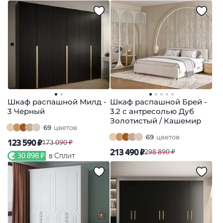
Шкаф распашной Милд -
Шкаф распашной Брей -
3 Черный
3.2 с антресолью Дуб
Золотистый / Кашемир
69
цветов
69
цветов
123 590 ₽
173 090 ₽
213 490 ₽
298 890 ₽
30 898 ₽
в Сплит