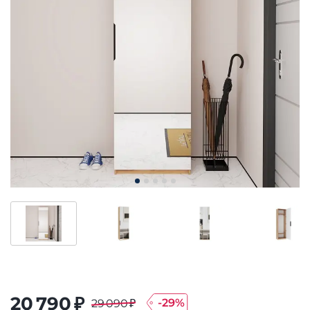
20 790 ₽
-
29
%
29 090 ₽