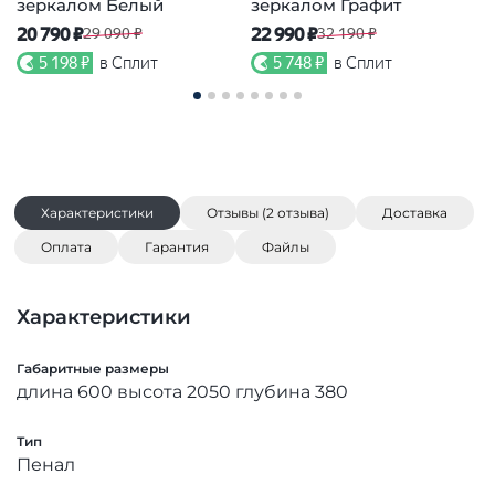
зеркалом Белый
зеркалом Графит
з
20 790 ₽
22 990 ₽
2
29 090 ₽
32 190 ₽
5 198 ₽
в Сплит
5 748 ₽
в Сплит
Характеристики
Отзывы (2 отзыва)
Доставка
Оплата
Гарантия
Файлы
Характеристики
Габаритные размеры
длина 600 высота 2050 глубина 380
Тип
Пенал