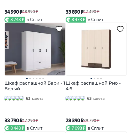
34 990 ₽
33 890 ₽
48 990 ₽
47 490 ₽
8 748 ₽
в Сплит
8 473 ₽
в Сплит
Шкаф распашной Бари - 1
Шкаф распашной Рио -
Белый
4.6
63
цвета
63
цвета
33 790 ₽
28 390 ₽
47 290 ₽
39 790 ₽
8 448 ₽
в Сплит
7 098 ₽
в Сплит