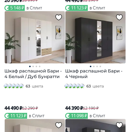
20 590 ₽
44 490 ₽
28 890 ₽
62 290 ₽
5 148 ₽
в Сплит
11 123 ₽
в Сплит
Шкаф распашной Бари -
Шкаф распашной Бари -
4 Белый / Дуб Бунратти
4 Черный
63
цвета
63
цвета
44 490 ₽
44 390 ₽
62 290 ₽
62 190 ₽
11 123 ₽
в Сплит
11 098 ₽
в Сплит