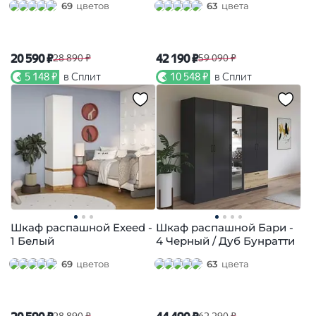
69
цветов
63
цвета
20 590 ₽
42 190 ₽
28 890 ₽
59 090 ₽
5 148 ₽
в Сплит
10 548 ₽
в Сплит
Шкаф распашной Exeed -
Шкаф распашной Бари -
1 Белый
4 Черный / Дуб Бунратти
69
цветов
63
цвета