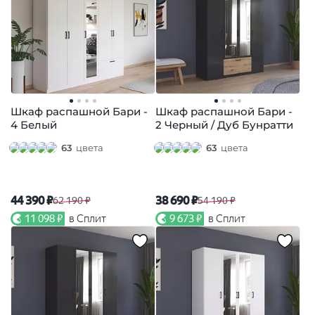
Шкаф распашной Бари -
Шкаф распашной Бари -
4 Белый
2 Черный / Дуб Бунратти
63
цвета
63
цвета
44 390 ₽
38 690 ₽
62 190 ₽
54 190 ₽
11 098 ₽
в Сплит
9 673 ₽
в Сплит