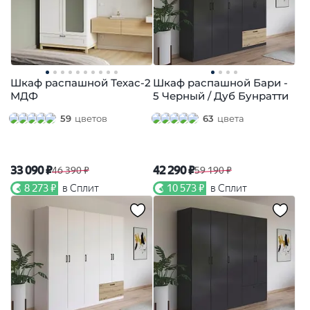
Шкаф распашной Техас-2
Шкаф распашной Бари -
МДФ
5 Черный / Дуб Бунратти
59
цветов
63
цвета
33 090 ₽
42 290 ₽
46 390 ₽
59 190 ₽
8 273 ₽
в Сплит
10 573 ₽
в Сплит