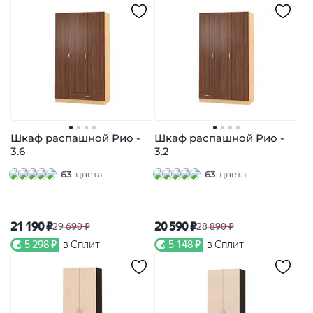
Шкаф распашной Рио -
Шкаф распашной Рио -
3.6
3.2
63
цвета
63
цвета
21 190 ₽
20 590 ₽
29 690 ₽
28 890 ₽
5 298 ₽
в Сплит
5 148 ₽
в Сплит