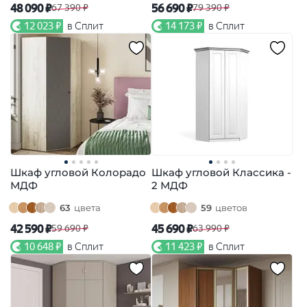
48 090 ₽
56 690 ₽
67 390 ₽
79 390 ₽
12 023 ₽
в Сплит
14 173 ₽
в Сплит
Шкаф угловой Колорадо
Шкаф угловой Классика -
МДФ
2 МДФ
63
цвета
59
цветов
42 590 ₽
45 690 ₽
59 690 ₽
63 990 ₽
10 648 ₽
в Сплит
11 423 ₽
в Сплит