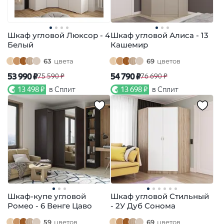
Шкаф угловой Люксор - 4
Шкаф угловой Алиса - 13
Белый
Кашемир
63
цвета
69
цветов
53 990 ₽
54 790 ₽
75 590 ₽
76 690 ₽
13 498 ₽
в Сплит
13 698 ₽
в Сплит
Шкаф-купе угловой
Шкаф угловой Стильный
Ромео - 6 Венге Цаво
- 2У Дуб Сонома
59
цветов
69
цветов