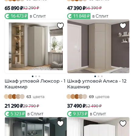
65 890 ₽
47 390 ₽
92 290 ₽
66 390 ₽
16 473 ₽
в Сплит
11 848 ₽
в Сплит
Шкаф угловой Люксор - 1
Шкаф угловой Алиса - 12
Кашемир
Кашемир
63
цвета
69
цветов
21 290 ₽
37 490 ₽
29 790 ₽
52 490 ₽
5 323 ₽
в Сплит
9 373 ₽
в Сплит