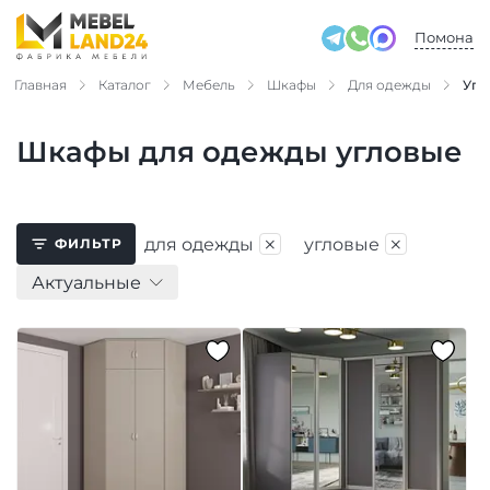
Помона
Главная
Каталог
Мебель
Шкафы
Для одежды
Угл
Шкафы для одежды угловые
×
×
для одежды
угловые
ФИЛЬТР
Актуальные