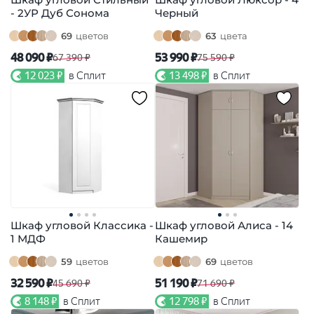
- 2УР Дуб Сонома
Черный
69
цветов
63
цвета
48 090 ₽
53 990 ₽
67 390 ₽
75 590 ₽
12 023 ₽
в Сплит
13 498 ₽
в Сплит
Шкаф угловой Классика -
Шкаф угловой Алиса - 14
1 МДФ
Кашемир
59
цветов
69
цветов
32 590 ₽
51 190 ₽
45 690 ₽
71 690 ₽
8 148 ₽
в Сплит
12 798 ₽
в Сплит