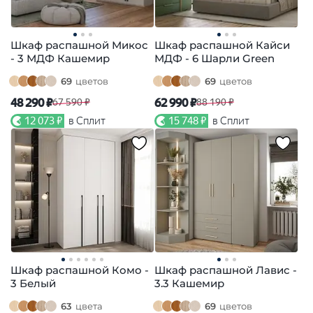
Шкаф распашной Микос
Шкаф распашной Кайси
- 3 МДФ Кашемир
МДФ - 6 Шарли Green
69
цветов
69
цветов
48 290 ₽
62 990 ₽
67 590 ₽
88 190 ₽
12 073 ₽
в Сплит
15 748 ₽
в Сплит
Шкаф распашной Комо -
Шкаф распашной Лавис -
3 Белый
3.3 Кашемир
63
цвета
69
цветов