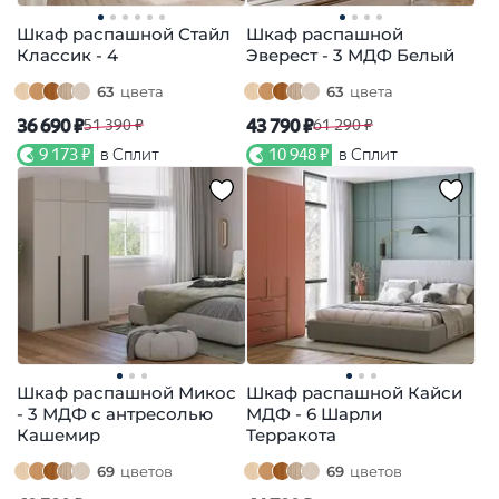
Шкаф распашной Стайл
Шкаф распашной
Классик - 4
Эверест - 3 МДФ Белый
63
цвета
63
цвета
36 690 ₽
43 790 ₽
51 390 ₽
61 290 ₽
9 173 ₽
в Сплит
10 948 ₽
в Сплит
Шкаф распашной Микос
Шкаф распашной Кайси
- 3 МДФ с антресолью
МДФ - 6 Шарли
Кашемир
Терракота
69
цветов
69
цветов