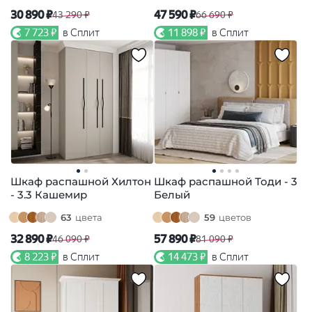
30 890 ₽
47 590 ₽
43 290 ₽
66 690 ₽
7 723 ₽
в Сплит
11 898 ₽
в Сплит
Шкаф распашной Хилтон
Шкаф распашной Тоди - 3
- 3.3 Кашемир
Белый
63
цвета
59
цветов
32 890 ₽
57 890 ₽
46 090 ₽
81 090 ₽
8 223 ₽
в Сплит
14 473 ₽
в Сплит