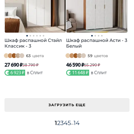
Шкаф распашной Стайл
Шкаф распашной Асти - 3
Классик - 3
Белый
63
цвета
59
цветов
27 690 ₽
46 590 ₽
38 790 ₽
65 290 ₽
6 923 ₽
в Сплит
11 648 ₽
в Сплит
ЗАГРУЗИТЬ ЕЩЕ
1
2
3
4
5
14
...