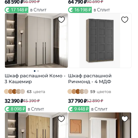
68 590 ₽
64 790 ₽
96 090 ₽
90 690 ₽
17 148 ₽
в Сплит
16 198 ₽
в Сплит
Шкаф распашной Комо -
Шкаф распашной
3 Кашемир
Ричмонд - 4 МДФ
63
цвета
59
цветов
32 390 ₽
37 790 ₽
45 390 ₽
52 890 ₽
8 098 ₽
в Сплит
9 448 ₽
в Сплит