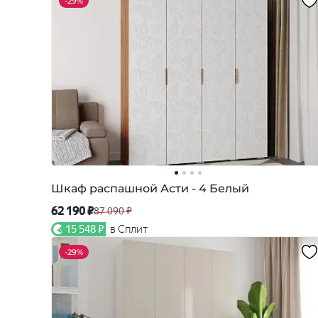
-
29%
Шкаф распашной Асти - 4 Белый
62 190 ₽
87 090 ₽
15 548 ₽
в Сплит
-
29%