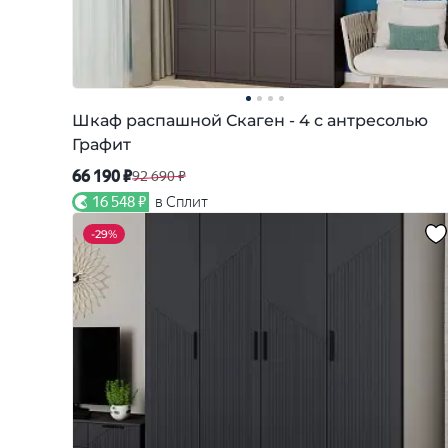
Шкаф распашной Скаген - 4 с антресолью
Графит
66 190 ₽
92 690 ₽
16 548 ₽
в Сплит
-
29%