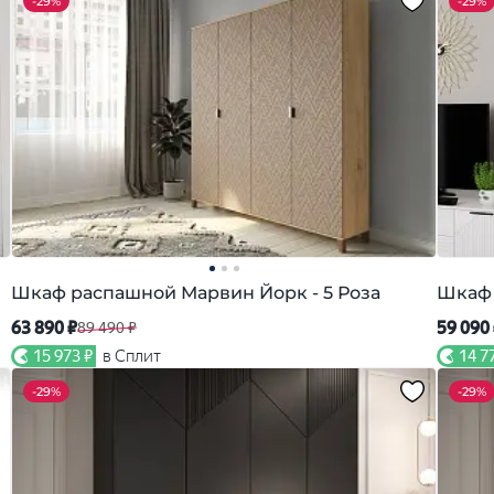
-
29%
-
29%
Шкаф распашной Марвин Йорк - 5 Роза
Шкаф 
63 890 ₽
59 090
89 490 ₽
15 973 ₽
в Сплит
14 7
-
29%
-
29%