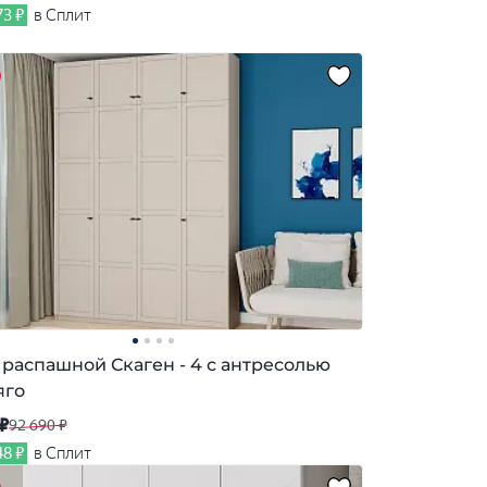
73 ₽
в Сплит
распашной Скаген - 4 с антресолью
яго
 ₽
92 690 ₽
48 ₽
в Сплит