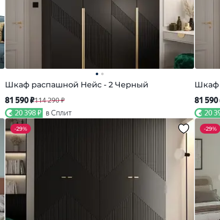
Шкаф распашной Нейс - 2 Черный
Шкаф 
81 590 ₽
81 590
114 290 ₽
20 398 ₽
в Сплит
20 3
-
29%
-
29%