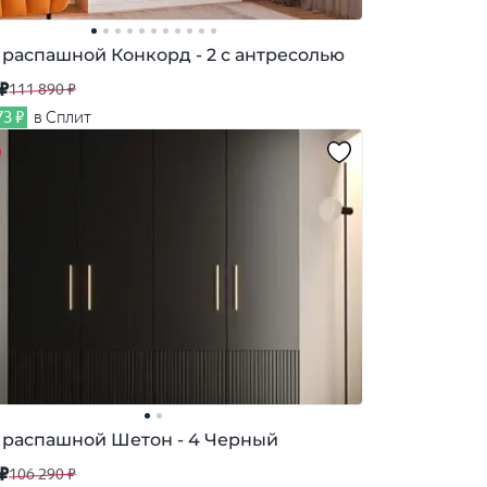
распашной Конкорд - 2 с антресолью
 ₽
111 890 ₽
73 ₽
в Сплит
распашной Шетон - 4 Черный
 ₽
106 290 ₽