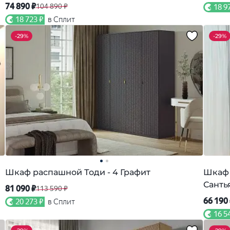
74 890 ₽
104 890 ₽
18 9
18 723 ₽
в Сплит
-
29%
-
29%
Шкаф распашной Тоди - 4 Графит
Шкаф 
Санть
81 090 ₽
113 590 ₽
66 190
20 273 ₽
в Сплит
16 5