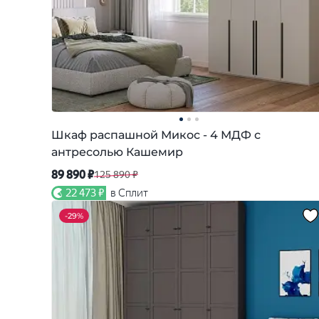
Шкаф распашной Микос - 4 МДФ с
антресолью Кашемир
89 890 ₽
125 890 ₽
22 473 ₽
в Сплит
-
29%