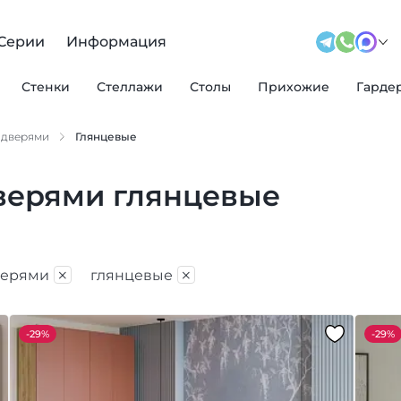
Серии
Информация
Стенки
Стеллажи
Столы
Прихожие
Гарде
 дверями
Глянцевые
верями глянцевые
×
×
верями
глянцевые
-
29%
-
29%