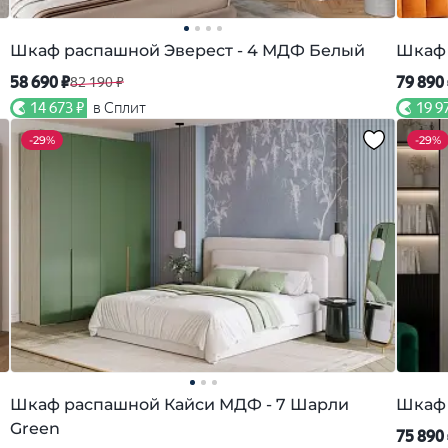
Шкаф распашной Эверест - 4 МДФ Белый
Шкаф 
58 690 ₽
79 890
82 190 ₽
14 673 ₽
в Сплит
19 9
-
29%
-
29%
Шкаф распашной Кайси МДФ - 7 Шарли
Шкаф 
Green
75 890