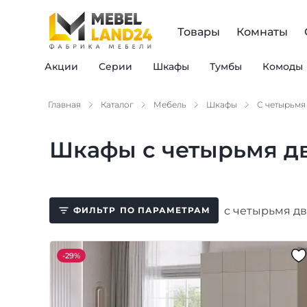
Товары
Комнаты
Акции
Серии
Шкафы
Тумбы
Комоды
Главная
Каталог
Мебель
Шкафы
С четырьмя
Шкафы с четырьмя д
с четырьмя д
ФИЛЬТР
ПО ПАРАМЕТРАМ
-
29%