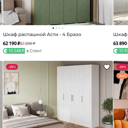
Шкаф распашной Асти - 4 Бразо
Шкаф 
62 190 ₽
63 890
87 090 ₽
15 548 ₽
в Сплит
15 9
-
29%
-
29%
Хит!