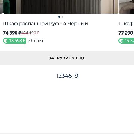
Шкаф распашной Руф - 4 Черный
Шкаф 
74 390 ₽
77 290
104 190 ₽
18 598 ₽
в Сплит
19 3
ЗАГРУЗИТЬ ЕЩЕ
1
2
3
4
5
9
...