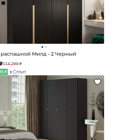
распашной Милд - 2 Черный
 ₽
114 290 ₽
98 ₽
в Сплит