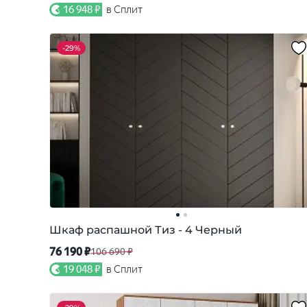
16 948 ₽
в Сплит
-
29%
Шкаф распашной Тиз - 4 Черный
76 190 ₽
106 690 ₽
19 048 ₽
в Сплит