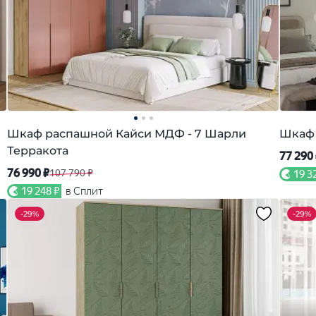
Шкаф распашной Кайси МДФ - 7 Шарли
Шкаф 
Терракота
77 290
76 990 ₽
107 790 ₽
19 3
19 248 ₽
в Сплит
-
29%
-
29%