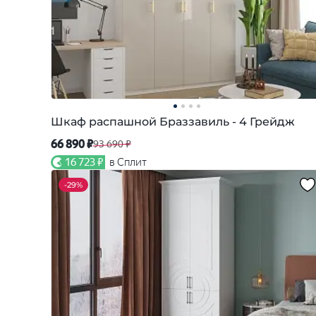
Шкаф распашной Браззавиль - 4 Грейдж
66 890 ₽
93 690 ₽
16 723 ₽
в Сплит
-
29%