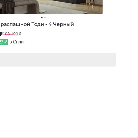
распашной Тоди - 4 Черный
 ₽
108 190 ₽
23 ₽
в Сплит