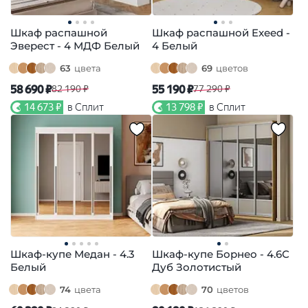
Шкаф распашной
Шкаф распашной Exeed -
Эверест - 4 МДФ Белый
4 Белый
63
цвета
69
цветов
58 690 ₽
55 190 ₽
82 190 ₽
77 290 ₽
14 673 ₽
в Сплит
13 798 ₽
в Сплит
Шкаф-купе Медан - 4.3
Шкаф-купе Борнео - 4.6С
Белый
Дуб Золотистый
74
цвета
70
цветов