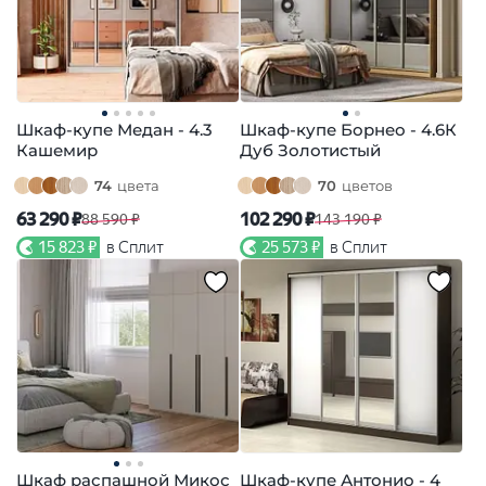
Шкаф-купе Медан - 4.3
Шкаф-купе Борнео - 4.6К
Кашемир
Дуб Золотистый
74
цвета
70
цветов
63 290 ₽
102 290 ₽
88 590 ₽
143 190 ₽
15 823 ₽
в Сплит
25 573 ₽
в Сплит
Шкаф распашной Микос
Шкаф-купе Антонио - 4