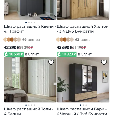
Шкаф распашной Квели -
Шкаф распашной Хилтон
4.1 Графит
- 3.4 Дуб Бунратти
69
цветов
63
цвета
42 390 ₽
43 690 ₽
59 390 ₽
61 190 ₽
10 598 ₽
в Сплит
10 923 ₽
в Сплит
Шкаф распашной Тоди -
Шкаф распашной Бари -
4 Белый
6 Черный / Дуб Бунратти