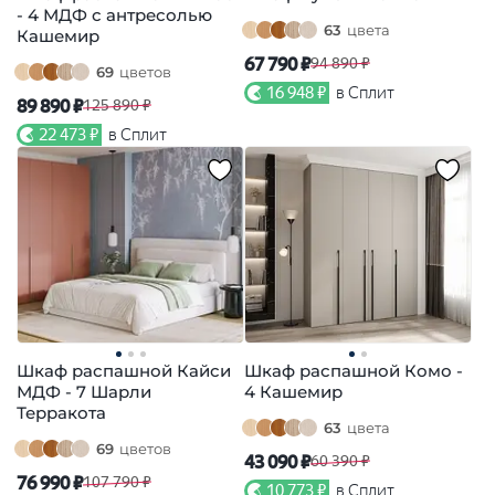
- 4 МДФ с антресолью
63
цвета
Кашемир
67 790 ₽
94 890 ₽
69
цветов
16 948 ₽
в Сплит
89 890 ₽
125 890 ₽
22 473 ₽
в Сплит
Шкаф распашной Кайси
Шкаф распашной Комо -
МДФ - 7 Шарли
4 Кашемир
Терракота
63
цвета
69
цветов
43 090 ₽
60 390 ₽
76 990 ₽
107 790 ₽
10 773 ₽
в Сплит