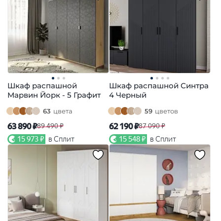
Шкаф распашной
Шкаф распашной Синтра
Марвин Йорк - 5 Графит
4 Черный
63
цвета
59
цветов
63 890 ₽
62 190 ₽
89 490 ₽
87 090 ₽
15 973 ₽
в Сплит
15 548 ₽
в Сплит