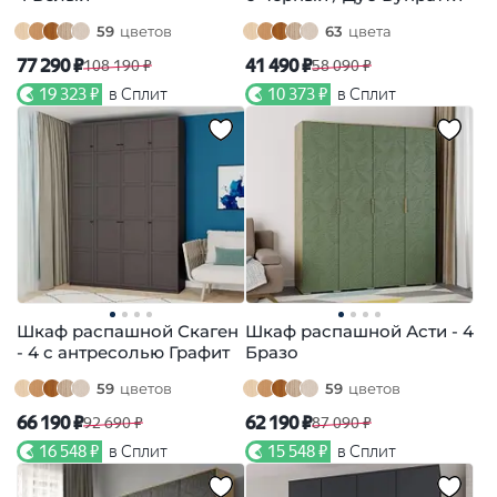
59
цветов
63
цвета
77 290 ₽
41 490 ₽
108 190 ₽
58 090 ₽
19 323 ₽
в Сплит
10 373 ₽
в Сплит
Шкаф распашной Скаген
Шкаф распашной Асти - 4
- 4 с антресолью Графит
Бразо
59
цветов
59
цветов
66 190 ₽
62 190 ₽
92 690 ₽
87 090 ₽
16 548 ₽
в Сплит
15 548 ₽
в Сплит