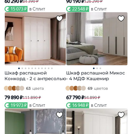
60 290 ₽
90 190 ₽
84 390 ₽
126 290 ₽
15 073 ₽
в Сплит
22 548 ₽
в Сплит
Шкаф распашной
Шкаф распашной Микос
Конкорд - 2 с антресолью
- 4 МДФ Кашемир
63
цвета
69
цветов
79 890 ₽
67 790 ₽
111 890 ₽
94 890 ₽
19 973 ₽
в Сплит
16 948 ₽
в Сплит