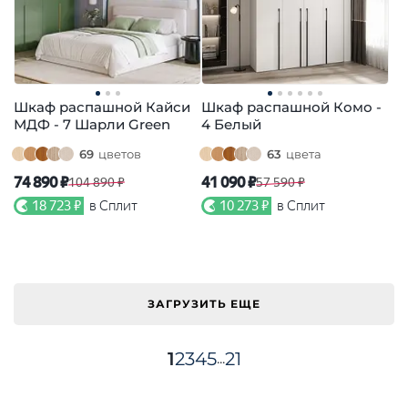
Шкаф распашной Кайси
Шкаф распашной Комо -
МДФ - 7 Шарли Green
4 Белый
69
цветов
63
цвета
74 890 ₽
41 090 ₽
104 890 ₽
57 590 ₽
18 723 ₽
в Сплит
10 273 ₽
в Сплит
ЗАГРУЗИТЬ ЕЩЕ
1
2
3
4
5
21
...