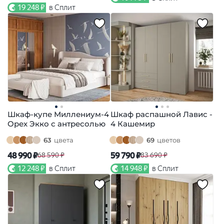
19 248 ₽
в Сплит
Шкаф-купе Миллениум-4
Шкаф распашной Лавис -
Орех Экко с антресолью
4 Кашемир
63
цвета
69
цветов
48 990 ₽
59 790 ₽
68 590 ₽
83 690 ₽
12 248 ₽
в Сплит
14 948 ₽
в Сплит