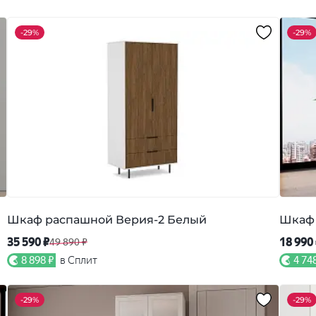
-
29%
-
29%
Шкаф распашной Верия-2 Белый
Шкаф 
35 590 ₽
18 990
49 890 ₽
8 898 ₽
в Сплит
4 74
-
29%
-
29%