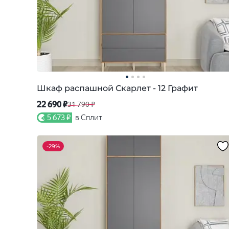
Шкаф распашной Скарлет - 12 Графит
22 690 ₽
31 790 ₽
5 673 ₽
в Сплит
-
29%