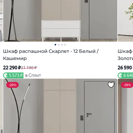
Шкаф распашной Скарлет - 12 Белый /
Шкаф 
Кашемир
Золот
22 290 ₽
26 590
31 190 ₽
5 573 ₽
в Сплит
6 64
-
29%
-
29%