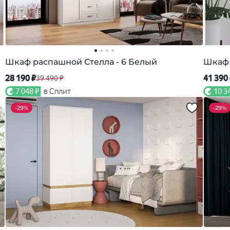
Шкаф распашной Стелла - 6 Белый
Шкаф 
28 190 ₽
41 390
39 490 ₽
7 048 ₽
в Сплит
10 3
-
29%
-
29%