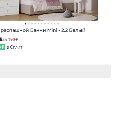
распашной Банни Mini - 2.2 Белый
 ₽
35 190 ₽
3 ₽
в Сплит