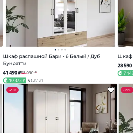
Шкаф распашной Бари - 6 Белый / Дуб
Шкаф 
Бунратти
28 590
41 490 ₽
58 090 ₽
7 14
10 373 ₽
в Сплит
-
29%
-
29%