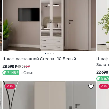
Шкаф распашной Стелла - 10 Белый
Шкаф 
Золот
28 590 ₽
40 090 ₽
22 690
7 148 ₽
в Сплит
5 67
-
29%
-
29%