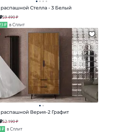
распашной Стелла - 3 Белый
 ₽
59 490 ₽
23 ₽
в Сплит
распашной Верия-2 Графит
 ₽
52 190 ₽
3 ₽
в Сплит