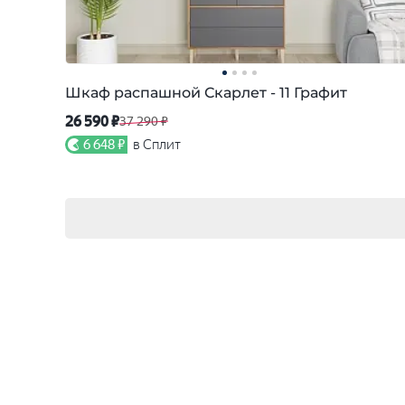
Шкаф распашной Скарлет - 11 Графит
26 590 ₽
37 290 ₽
6 648 ₽
в Сплит