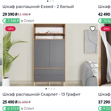
Шкаф распашной Exeed - 2 Белый
Шкаф 
29 390 ₽
42 490
41 190 ₽
7 348 ₽
в Сплит
10 6
-
29%
-
29%
Шкаф распашной Скарлет - 13 Графит
Шкаф 
25 490 ₽
37 290
35 690 ₽
6 373 ₽
в Сплит
9 32