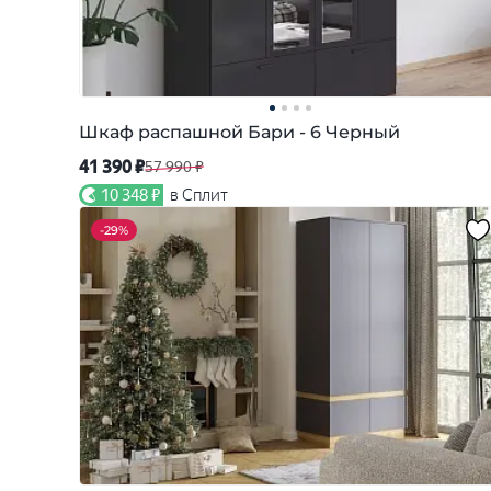
Шкаф распашной Бари - 6 Черный
41 390 ₽
57 990 ₽
10 348 ₽
в Сплит
-
29%