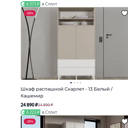
6 373 ₽
в Сплит
-
29%
Шкаф распашной Скарлет - 13 Белый /
Кашемир
24 890 ₽
34 890 ₽
6 223 ₽
в Сплит
-
29%