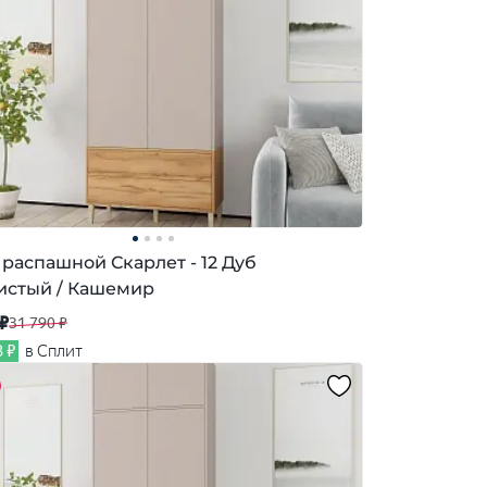
распашной Скарлет - 12 Дуб
истый / Кашемир
 ₽
31 790 ₽
3 ₽
в Сплит