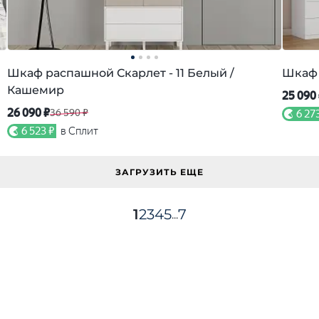
Шкаф распашной Скарлет - 11 Белый /
Шкаф 
Кашемир
25 090
26 090 ₽
36 590 ₽
6 27
6 523 ₽
в Сплит
ЗАГРУЗИТЬ ЕЩЕ
1
2
3
4
5
7
...