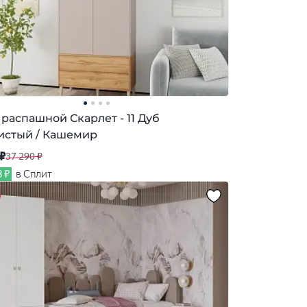
распашной Скарлет - 11 Дуб
истый / Кашемир
 ₽
37 290 ₽
8 ₽
в Сплит