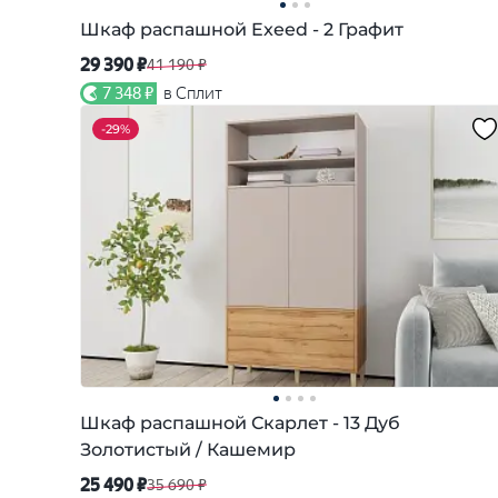
Шкаф распашной Exeed - 2 Графит
29 390 ₽
41 190 ₽
7 348 ₽
в Сплит
-
29%
Шкаф распашной Скарлет - 13 Дуб
Золотистый / Кашемир
25 490 ₽
35 690 ₽