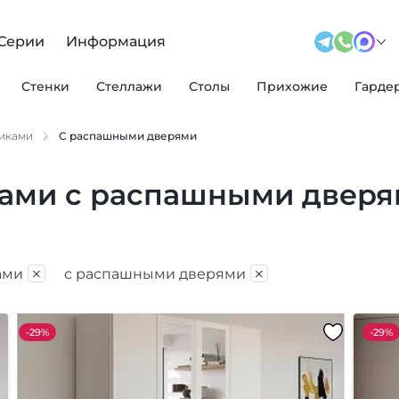
Серии
Информация
Стенки
Стеллажи
Столы
Прихожие
Гарде
щиками
С распашными дверями
ами с распашными двер
×
×
ами
с распашными дверями
-
29%
-
29%