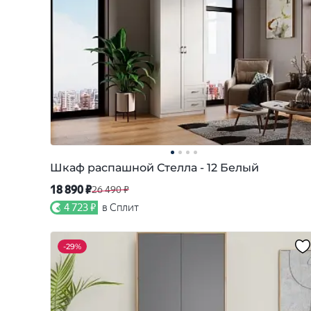
Шкаф распашной Стелла - 12 Белый
18 890 ₽
26 490 ₽
4 723 ₽
в Сплит
-
29%