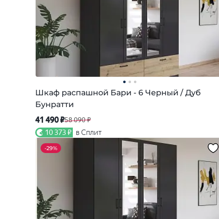
Шкаф распашной Бари - 6 Черный / Дуб
Бунратти
41 490 ₽
58 090 ₽
10 373 ₽
в Сплит
-
29%