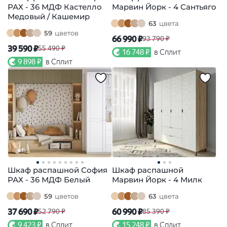
РАХ - 36 МДФ Кастелло
Марвин Йорк - 4 Сантьяго
Медовый / Кашемир
63
цвета
59
цветов
66 990 ₽
93 790 ₽
39 590 ₽
55 490 ₽
16 748 ₽
в Сплит
9 898 ₽
в Сплит
Шкаф распашной София
Шкаф распашной
РАХ - 36 МДФ Белый
Марвин Йорк - 4 Милк
59
цветов
63
цвета
37 690 ₽
60 990 ₽
52 790 ₽
85 390 ₽
9 423 ₽
в Сплит
15 248 ₽
в Сплит