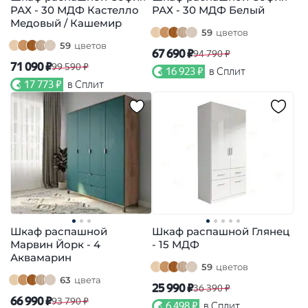
РАХ - 30 МДФ Кастелло
РАХ - 30 МДФ Белый
Медовый / Кашемир
59
цветов
59
цветов
67 690 ₽
94 790 ₽
71 090 ₽
99 590 ₽
16 923 ₽
в Сплит
17 773 ₽
в Сплит
Шкаф распашной
Шкаф распашной Глянец
Марвин Йорк - 4
- 15 МДФ
Аквамарин
59
цветов
63
цвета
25 990 ₽
36 390 ₽
66 990 ₽
93 790 ₽
6 498 ₽
в Сплит