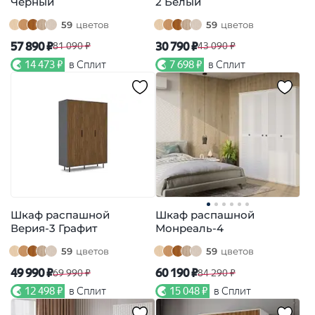
Черный
2 Белый
59
цветов
59
цветов
57 890 ₽
30 790 ₽
81 090 ₽
43 090 ₽
14 473 ₽
в Сплит
7 698 ₽
в Сплит
Шкаф распашной
Шкаф распашной
Верия-3 Графит
Монреаль-4
59
цветов
59
цветов
49 990 ₽
60 190 ₽
69 990 ₽
84 290 ₽
12 498 ₽
в Сплит
15 048 ₽
в Сплит