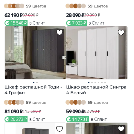
59
цветов
59
цветов
62 190 ₽
28 090 ₽
87 090 ₽
39 390 ₽
15 548 ₽
в Сплит
7 023 ₽
в Сплит
Шкаф распашной Тоди -
Шкаф распашной Синтра
4 Графит
4 Белый
59
цветов
59
цветов
81 090 ₽
59 090 ₽
113 590 ₽
82 790 ₽
20 273 ₽
в Сплит
14 773 ₽
в Сплит