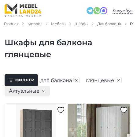
Колумбус
Главная
Каталог
Мебель
Шкафы
Для балкона
Гля
Шкафы для балкона
глянцевые
×
×
для балкона
глянцевые
ФИЛЬТР
Актуальные