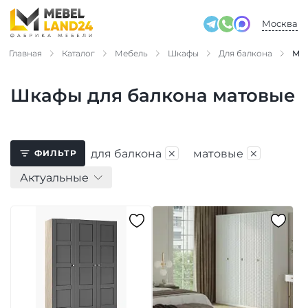
Москва
Главная
Каталог
Мебель
Шкафы
Для балкона
Ма
Шкафы для балкона матовые
×
×
для балкона
матовые
ФИЛЬТР
Актуальные