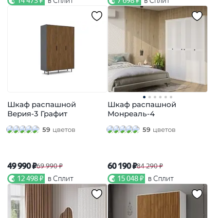
14 473 ₽
в Сплит
7 698 ₽
в Сплит
Шкаф распашной
Шкаф распашной
Верия-3 Графит
Монреаль-4
59
цветов
59
цветов
49 990 ₽
60 190 ₽
69 990 ₽
84 290 ₽
12 498 ₽
в Сплит
15 048 ₽
в Сплит