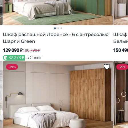
Шкаф распашной Лоренсе - 6 с антресолью
Шкаф 
Шарли Green
Белы
129 090 ₽
150 49
180 790 ₽
32 273 ₽
в Сплит
-
29%
-
29%