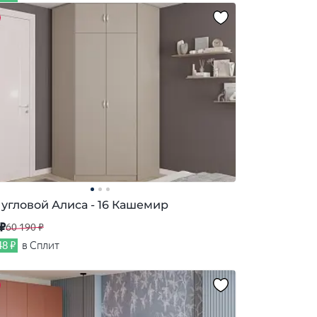
угловой Алиса - 16 Кашемир
 ₽
60 190 ₽
48 ₽
в Сплит