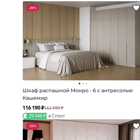
-
29%
Шкаф распашной Монро - 6 с антресолью
Кашемир
116 190 ₽
162 690 ₽
29 048 ₽
в Сплит
-
29%