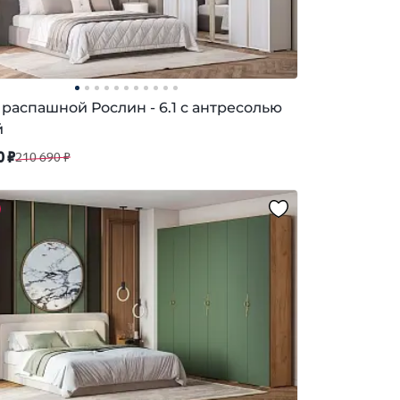
распашной Рослин - 6.1 с антресолью
й
0 ₽
210 690 ₽