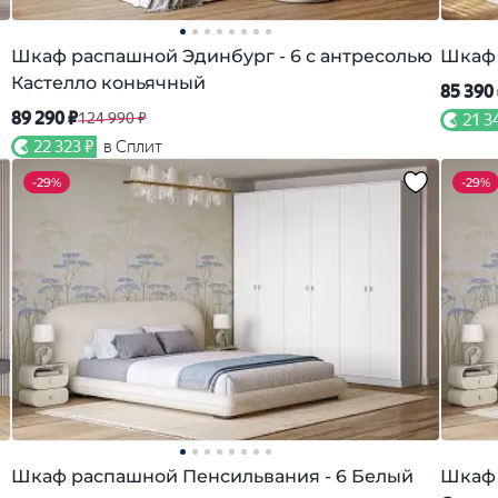
Шкаф распашной Эдинбург - 6 с антресолью
Шкаф 
Кастелло коньячный
85 390
89 290 ₽
124 990 ₽
21 3
22 323 ₽
в Сплит
-
29%
-
29%
Шкаф распашной Пенсильвания - 6 Белый
Шкаф 