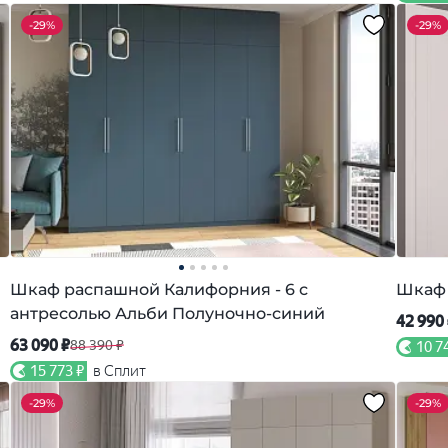
-
29%
-
29%
Шкаф распашной Калифорния - 6 с
Шкаф 
антресолью Альби Полуночно-синий
42 990
63 090 ₽
88 390 ₽
10 7
15 773 ₽
в Сплит
-
29%
-
29%