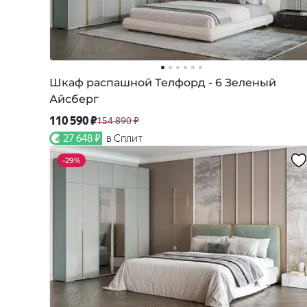
Шкаф распашной Телфорд - 6 Зеленый
Айсберг
110 590 ₽
154 890 ₽
27 648 ₽
в Сплит
-
29%