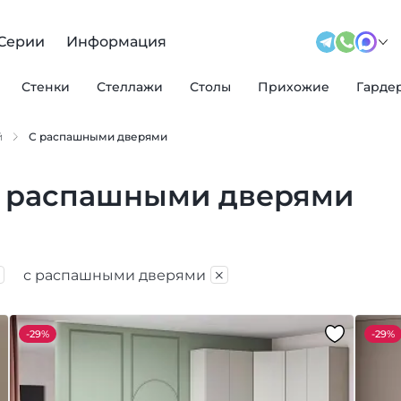
Серии
Информация
Стенки
Стеллажи
Столы
Прихожие
Гарде
й
С распашными дверями
с распашными дверями
×
×
с распашными дверями
-
29%
-
29%