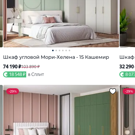
Шкаф угловой Мори-Хелена - 15 Кашемир
Шкаф 
74 190 ₽
32 290
103 890 ₽
18 548 ₽
в Сплит
8 07
-
29%
-
29%