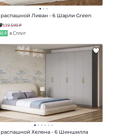
распашной Ливан - 6 Шарли Green
 ₽
119 590 ₽
48 ₽
в Сплит
распашной Хелена - 6 Шиншилла