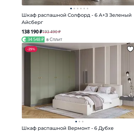
Шкаф распашной Солфорд - 6 А+З Зеленый
Айсберг
138 190 ₽
193 490 ₽
34 548 ₽
в Сплит
-
29%
Шкаф распашной Вермонт - 6 Дубхе