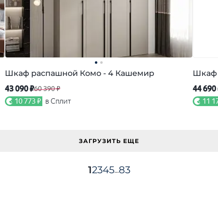
Шкаф распашной Комо - 4 Кашемир
Шкаф 
43 090 ₽
44 690
60 390 ₽
10 773 ₽
в Сплит
11 1
ЗАГРУЗИТЬ ЕЩЕ
1
2
3
4
5
83
...