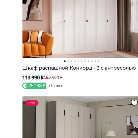
Шкаф распашной Конкорд - 3 с антресолью
113 990 ₽
159 590 ₽
28 498 ₽
в Сплит
-
29%