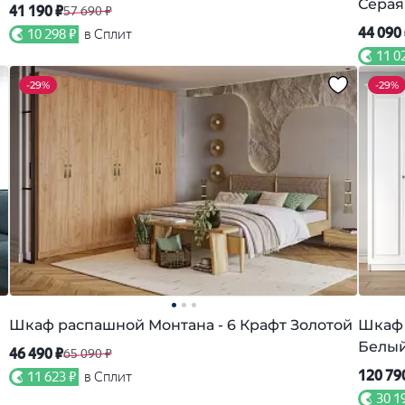
Серая
41 190 ₽
57 690 ₽
44 090
10 298 ₽
в Сплит
11 0
-
29%
-
29%
Шкаф распашной Монтана - 6 Крафт Золотой
Шкаф 
Белы
46 490 ₽
65 090 ₽
120 79
11 623 ₽
в Сплит
30 1