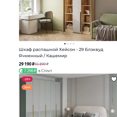
Шкаф распашной Хейсон - 29 Блэквуд
Ячменный / Кашемир
29 190 ₽
40 890 ₽
7 298 ₽
в Сплит
-
29%
Хит!