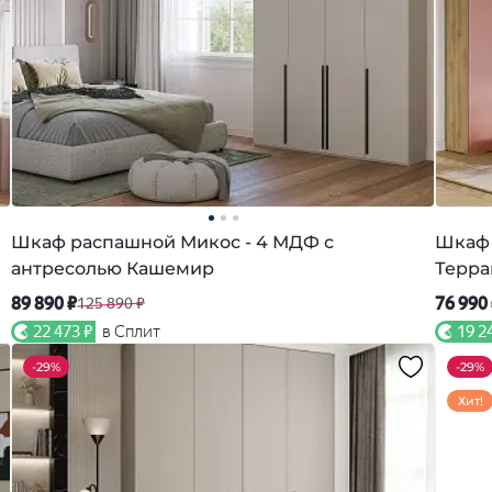
Шкаф распашной Микос - 4 МДФ с
Шкаф 
антресолью Кашемир
Терра
89 890 ₽
76 990
125 890 ₽
22 473 ₽
в Сплит
19 2
-
29%
-
29%
Хит!