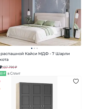
распашной Кайси МДФ - 7 Шарли
кота
 ₽
107 790 ₽
48 ₽
в Сплит