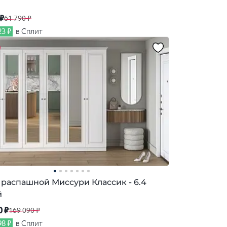
 ₽
61 790 ₽
23 ₽
в Сплит
распашной Миссури Классик - 6.4
й
0 ₽
169 090 ₽
98 ₽
в Сплит