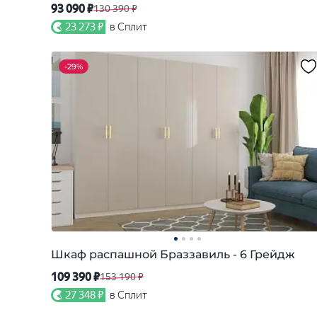
93 090 ₽
130 390 ₽
23 273 ₽
в Сплит
-
29%
Шкаф распашной Браззавиль - 6 Грейдж
109 390 ₽
153 190 ₽
27 348 ₽
в Сплит