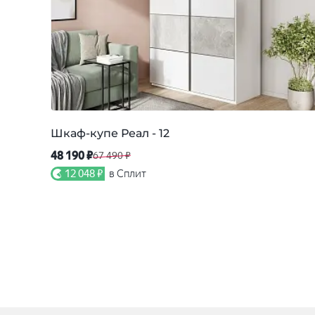
Шкаф-купе Реал - 12
48 190 ₽
67 490 ₽
12 048 ₽
в Сплит