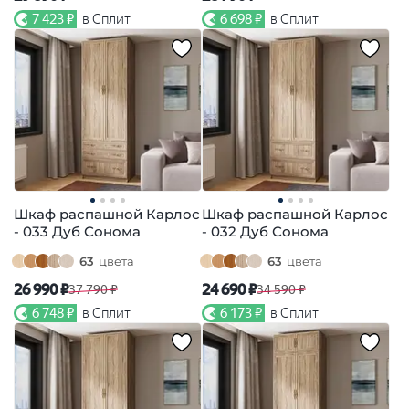
7 423 ₽
в Сплит
6 698 ₽
в Сплит
Шкаф распашной Карлос
Шкаф распашной Карлос
- 033 Дуб Сонома
- 032 Дуб Сонома
63
цвета
63
цвета
26 990 ₽
24 690 ₽
37 790 ₽
34 590 ₽
6 748 ₽
в Сплит
6 173 ₽
в Сплит