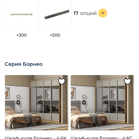
17
опций
+300
+500
Серия Борнео
Шкаф-купе Борнео - 4.6К
Шкаф-купе Борнео - 4.6С
Ш