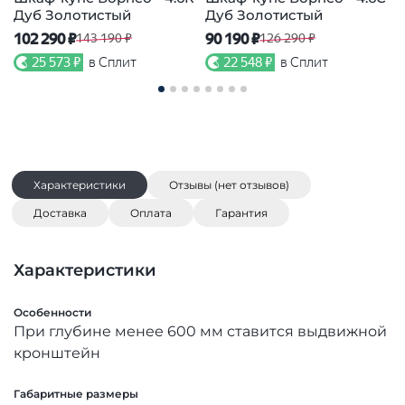
Дуб Золотистый
Дуб Золотистый
102 290 ₽
90 190 ₽
1
143 190 ₽
126 290 ₽
25 573 ₽
в Сплит
22 548 ₽
в Сплит
Характеристики
Отзывы (нет отзывов)
Доставка
Оплата
Гарантия
Характеристики
Особенности
При глубине менее 600 мм ставится выдвижной
кронштейн
Габаритные размеры