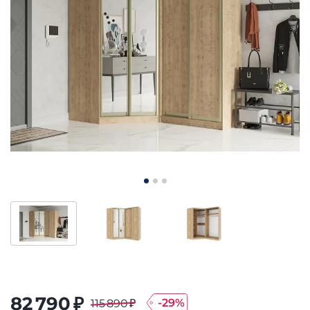
82 790 ₽
-
29
%
115 890 ₽