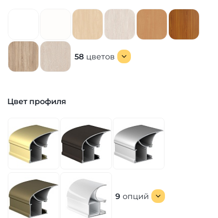
58
цветов
Цвет профиля
9
опций