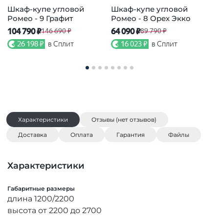
Шкаф-купе угловой
Шкаф-купе угловой
Ромео - 9 Графит
Ромео - 8 Орех Экко
104 790 ₽
64 090 ₽
7
146 690 ₽
89 790 ₽
26 198 ₽
в Сплит
16 023 ₽
в Сплит
Характеристики
Отзывы (нет отзывов)
Доставка
Оплата
Гарантия
Файлы
Характеристики
Габаритные размеры
длина 1200/2200
высота от 2200 до 2700