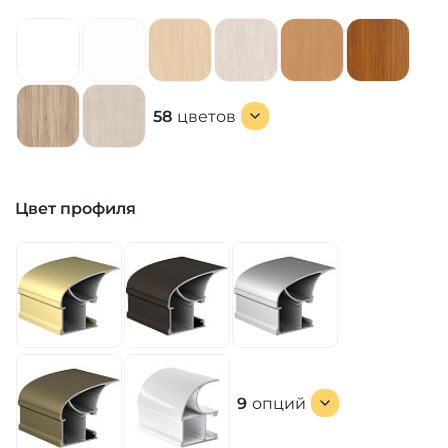
58
цветов
Цвет профиля
9
опций