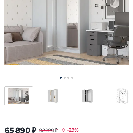
65 890 ₽
-
29
%
92 290 ₽