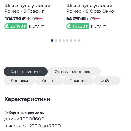
Шкаф-купе угловой
Шкаф-купе угловой
Ромео - 9 Графит
Ромео - 8 Орех Экко
104 790 ₽
64 090 ₽
7
146 690 ₽
89 790 ₽
26 198 ₽
в Сплит
16 023 ₽
в Сплит
Характеристики
Отзывы (нет отзывов)
Доставка
Оплата
Гарантия
Файлы
Характеристики
Габаритные размеры
длина 1000/1600
высота от 2200 до 2700