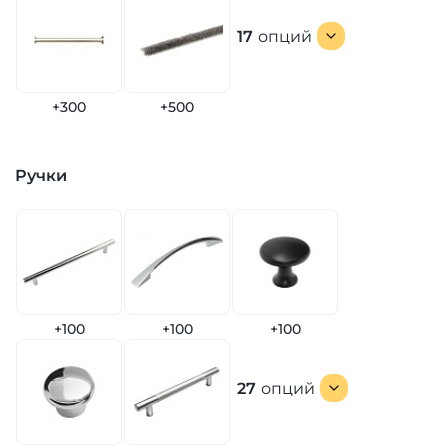
17
опций
+300
+500
Ручки
+100
+100
+100
27
опций