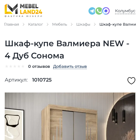
Колумбус
Главная
Каталог
Мебель
Шкафы
Шкаф-купе Валмиер
Шкаф-купе Валмиера NEW -
4 Дуб Сонома
★
★
★
★
★
Добавить отзыв
0 отзывов
Артикул:
1010725