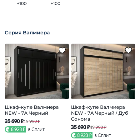
+100
+100
Серия Валмиера
Шкаф-купе Валмиера
Шкаф-купе Валмиера
NEW - 7А Черный
NEW - 7А Черный / Дуб
N
Сонома
35 690 ₽
3
49 990 ₽
35 690 ₽
49 990 ₽
8 923 ₽
в Сплит
8 923 ₽
в Сплит