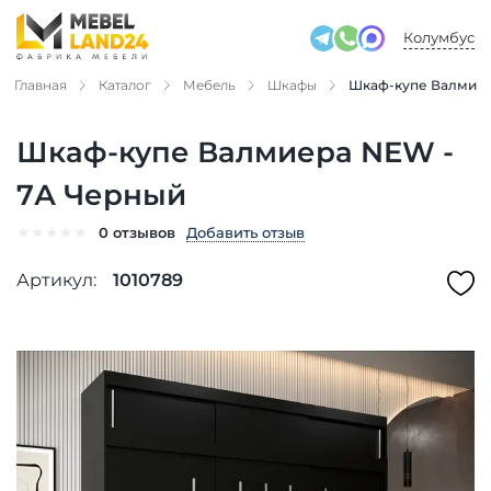
Колумбус
Главная
Каталог
Мебель
Шкафы
Шкаф-купе Валмиер
Шкаф-купе Валмиера NEW -
7А Черный
★
★
★
★
★
Добавить отзыв
0 отзывов
Артикул:
1010789