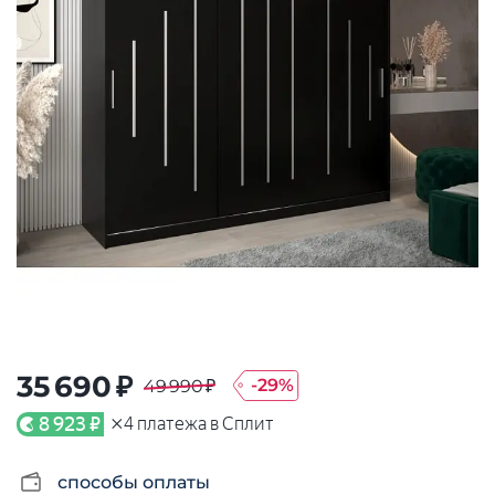
35 690 ₽
-
29
%
49 990 ₽
×
8 923 ₽
4
платежа в Сплит
способы оплаты