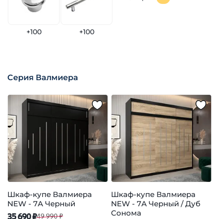
+100
+100
Серия Валмиера
Шкаф-купе Валмиера
Шкаф-купе Валмиера
NEW - 7А Черный
NEW - 7А Черный / Дуб
N
Сонома
35 690 ₽
3
49 990 ₽