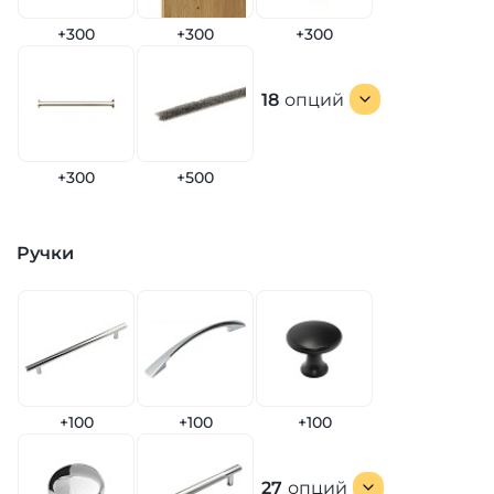
+300
+300
+300
18
опций
+300
+500
Ручки
+100
+100
+100
27
опций