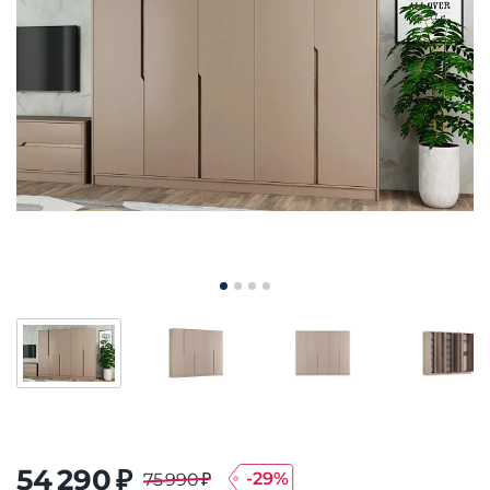
54 290 ₽
-
29
%
75 990 ₽