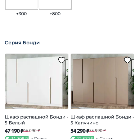
+300
+800
Серия Бонди
Шкаф распашной Бонди -
Шкаф распашной Бонди -
5 Белый
5 Капучино
47 190 ₽
54 290 ₽
3
66 090 ₽
75 990 ₽
11 798 ₽
в Сплит
13 573 ₽
в Сплит