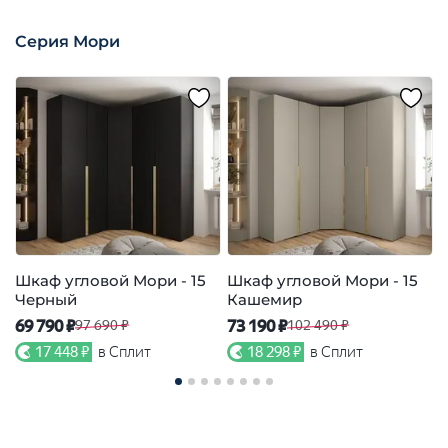
Серия Мори
Шкаф угловой Мори - 15
Шкаф угловой Мори - 15
Ш
Черный
Кашемир
69 790 ₽
73 190 ₽
6
97 690 ₽
102 490 ₽
17 448 ₽
в Сплит
18 298 ₽
в Сплит