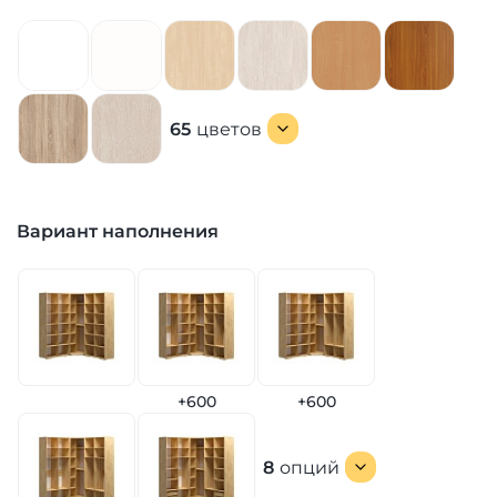
65
цветов
Вариант наполнения
+600
+600
8
опций