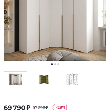
69 790 ₽
-
29
%
97 690 ₽