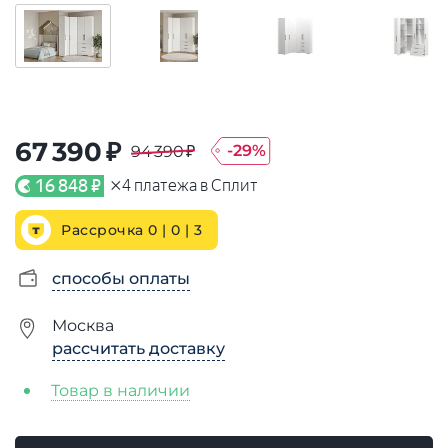
67 390 ₽
-
29
%
94 390 ₽
×
16 848 ₽
4
платежа в Сплит
Рассрочка 0 | 0 |
3
способы оплаты
Москва
рассчитать доставку
Товар в наличии