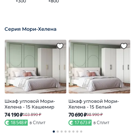
+300
+800
Серия Мори-Хелена
Шкаф угловой Мори-
Шкаф угловой Мори-
Хелена - 15 Кашемир
Хелена - 15 Белый
Х
74 190 ₽
70 690 ₽
7
103 890 ₽
98 990 ₽
18 548 ₽
в Сплит
17 673 ₽
в Сплит