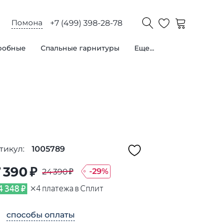
Помона
+7 (499) 398-28-78
робные
Спальные гарнитуры
Еще...
тикул:
1005789
7 390 ₽
-
29
%
24 390 ₽
×
4 348 ₽
4
платежа в Сплит
способы оплаты