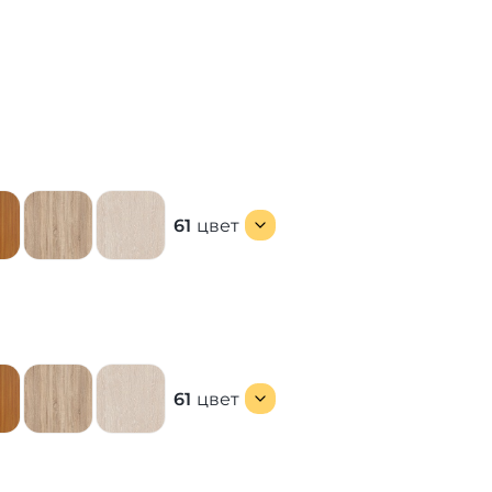
61
цвет
61
цвет