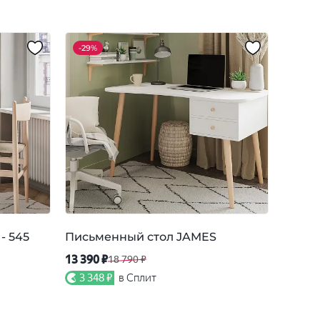
-
29%
- 545
Письменный стол JAMES
13 390 ₽
18 790 ₽
3 348 ₽
в Сплит