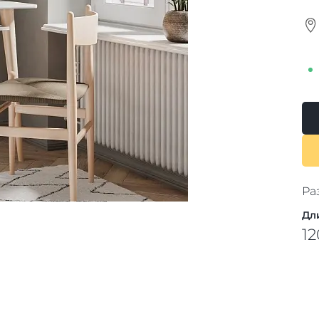
Ра
Дл
12