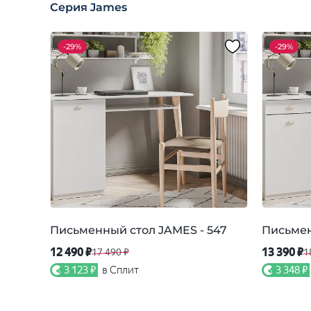
Серия James
-
29%
-
29%
Письменный стол JAMES - 547
Письмен
12 490 ₽
13 390 ₽
17 490 ₽
1
3 123 ₽
в Сплит
3 348 ₽