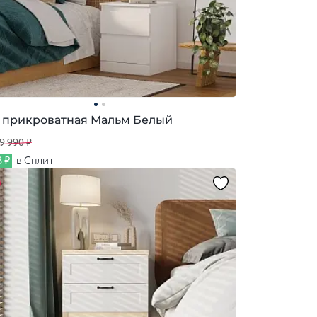
 прикроватная Мальм Белый
9 990 ₽
3 ₽
в Сплит