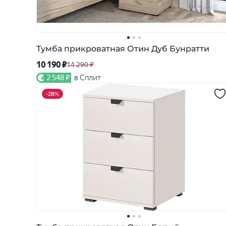
Тумба прикроватная Отин Дуб Бунратти
10 190 ₽
14 290 ₽
2 548 ₽
в Сплит
-
28%