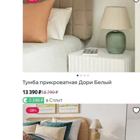
Тумба прикроватная Дори Белый
13 390 ₽
18 790 ₽
3 348 ₽
в Сплит
-
28%