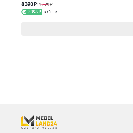
8 390 ₽
11 790 ₽
2 098 ₽
в Сплит