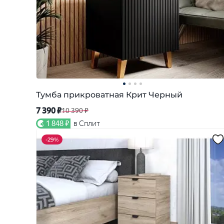
Тумба прикроватная Крит Черный
7 390 ₽
10 390 ₽
1 848 ₽
в Сплит
-
29%