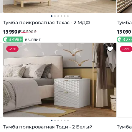
Тумба прикроватная Техас - 2 МДФ
Тумба
13 990 ₽
13 090
19 590 ₽
3 498 ₽
в Сплит
3 27
-
29%
-
29%
Тумба прикроватная Тоди - 2 Белый
Тумба