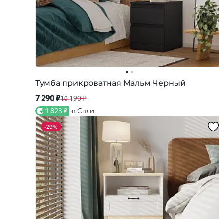
Тумба прикроватная Мальм Черный
7 290 ₽
10 190 ₽
1 823 ₽
в Сплит
-
29%