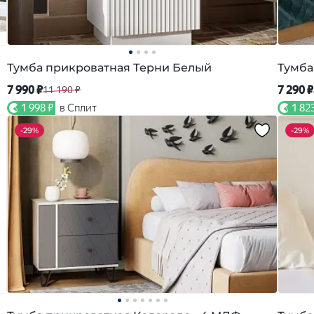
Тумба прикроватная Терни Белый
Тумба
7 990 ₽
7 290 ₽
11 190 ₽
1 998 ₽
в Сплит
1 82
-
29%
-
29%