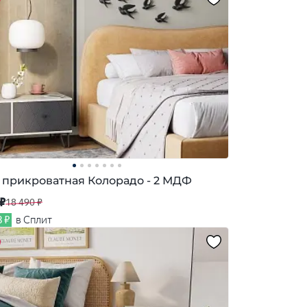
 прикроватная Колорадо - 2 МДФ
 ₽
18 490 ₽
8 ₽
в Сплит