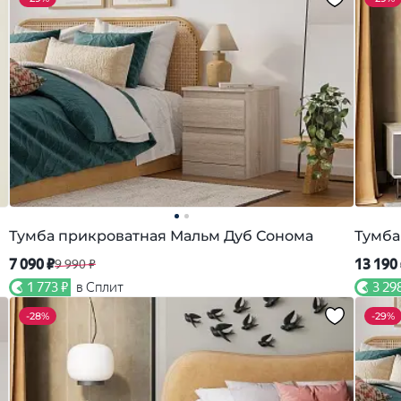
Тумба прикроватная Мальм Дуб Сонома
Тумба
7 090 ₽
13 190
9 990 ₽
1 773 ₽
в Сплит
3 29
-
28%
-
29%