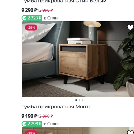
Тумба прикроватная Отин Белый
9 290 ₽
12 990 ₽
2 323 ₽
в Сплит
-
29%
Тумба прикроватная Монте
9 190 ₽
12 890 ₽
2 298 ₽
в Сплит
-
29%