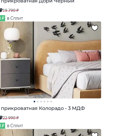
 прикроватная Дори Черный
 ₽
19 790 ₽
3 ₽
в Сплит
 прикроватная Колорадо - 3 МДФ
 ₽
22 990 ₽
8 ₽
в Сплит