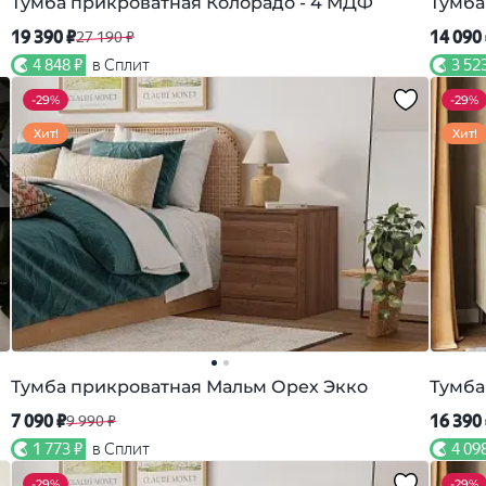
Тумба прикроватная Колорадо - 4 МДФ
Тумба
19 390 ₽
14 090
27 190 ₽
4 848 ₽
в Сплит
3 52
-
29%
-
29%
Хит!
Хит!
Тумба прикроватная Мальм Орех Экко
Тумба
7 090 ₽
16 390
9 990 ₽
1 773 ₽
в Сплит
4 09
-
29%
-
29%