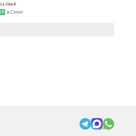
11 790 ₽
8 ₽
в Сплит