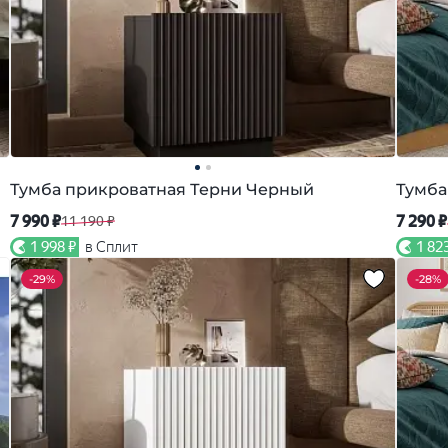
Тумба прикроватная Терни Черный
Тумба
7 990 ₽
7 290 ₽
11 190 ₽
1 998 ₽
в Сплит
1 82
-
29%
-
28%