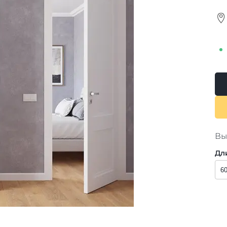
Вы
Дл