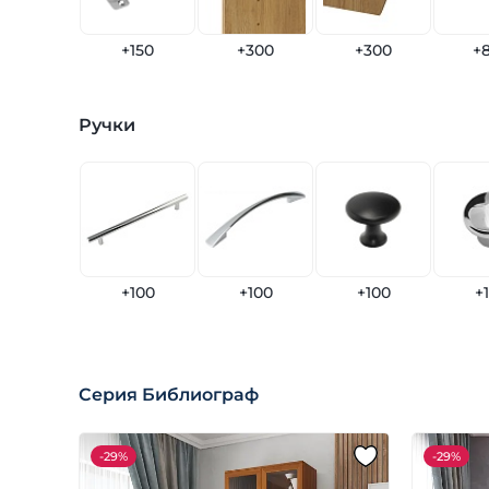
+150
+300
+300
+
Ручки
+100
+100
+100
+
Серия Библиограф
-
29%
-
29%