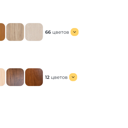
66
цветов
12
цветов