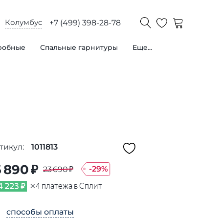
Колумбус
+7 (499) 398-28-78
робные
Спальные гарнитуры
Еще...
тикул:
1011813
6 890 ₽
-
29
%
23 690 ₽
×
4 223 ₽
4
платежа в Сплит
способы оплаты