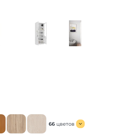
66
цветов