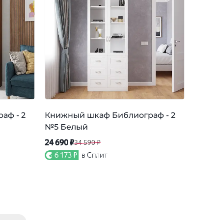
аф - 2
Книжный шкаф Библиограф - 2
Книжн
№5 Белый
№4 Ор
24 690 ₽
22 890
34 590 ₽
6 173 ₽
в Сплит
5 72