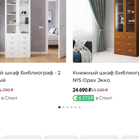
 шкаф Библиограф - 2
Книжный шкаф Библиогр
ый
№5 Орех Экко
24 690 ₽
6 790 ₽
34 590 ₽
в Сплит
6 173 ₽
в Сплит