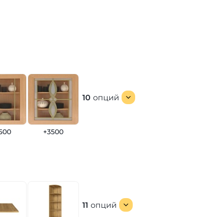
10
опций
500
+3500
11
опций