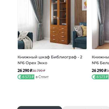
Книжный шкаф Библиограф - 2
Книжный
№6 Орех Экко
№6 Бел
26 290 ₽
26 290 ₽
36 790 ₽
3
6 573 ₽
в Сплит
6 573 ₽