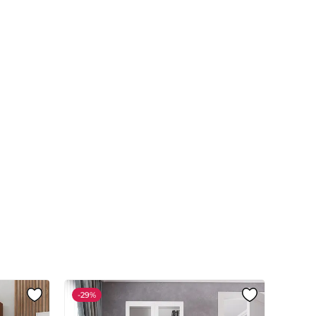
-
29%
-
29%