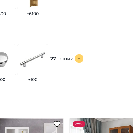
800
+6100
27
опций
100
+100
-
29%