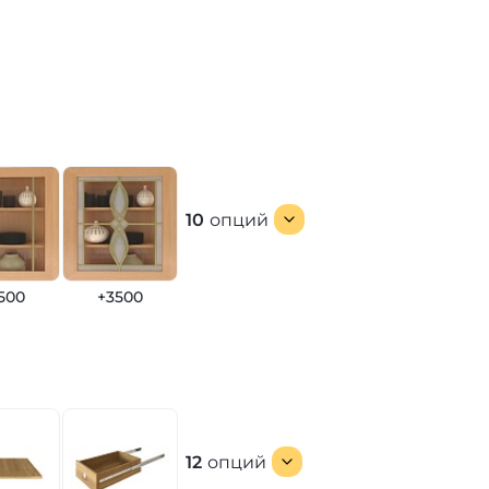
10
опций
500
+3500
12
опций