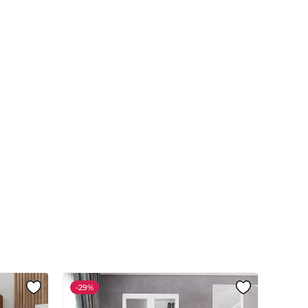
-
29%
-
29%