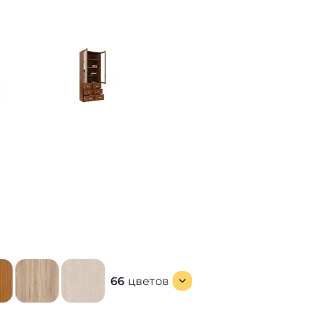
66
цветов