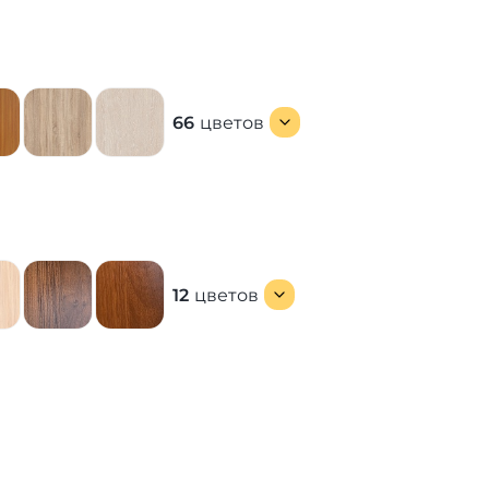
66
цветов
12
цветов