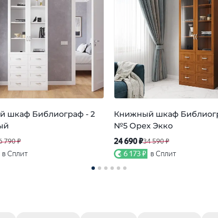
 шкаф Библиограф - 2
Книжный шкаф Библиогр
ый
№5 Орех Экко
24 690 ₽
6 790 ₽
34 590 ₽
в Сплит
6 173 ₽
в Сплит