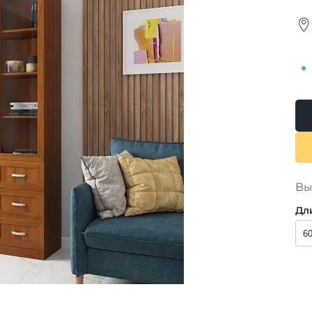
Вы
Дл