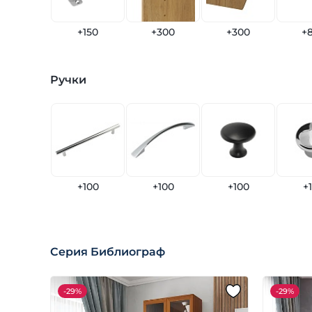
+150
+300
+300
+
Ручки
+100
+100
+100
+
Серия Библиограф
-
29%
-
29%