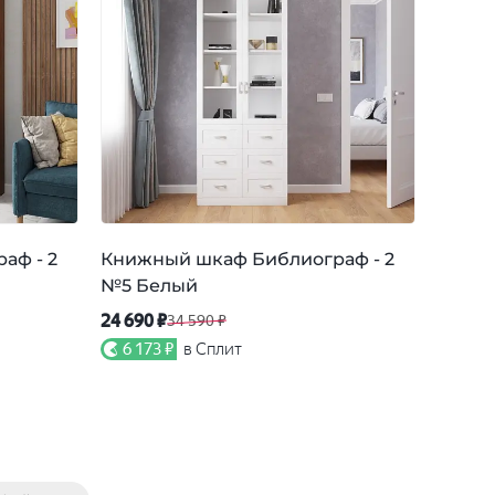
аф - 2
Книжный шкаф Библиограф - 2
Книжн
№5 Белый
№4 Ор
24 690 ₽
22 890
34 590 ₽
6 173 ₽
в Сплит
5 72