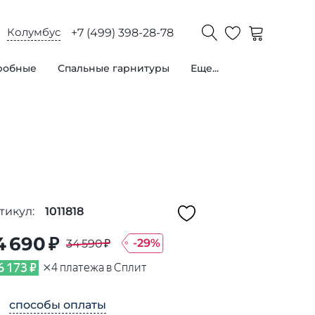
Колумбус
+7 (499) 398-28-78
робные
Спальные гарнитуры
Еще...
тикул:
1011818
4 690 ₽
-
29
%
34 590 ₽
×
6 173 ₽
4
платежа в Сплит
способы оплаты