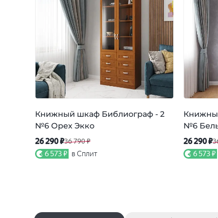
Книжный шкаф Библиограф - 2
Книжный
№6 Орех Экко
№6 Бел
26 290 ₽
26 290 ₽
36 790 ₽
3
6 573 ₽
в Сплит
6 573 ₽