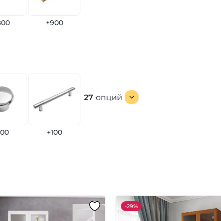
800
+900
27
опций
100
+100
-
29%