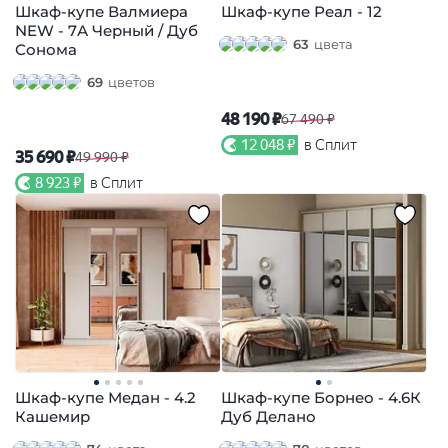
Шкаф-купе Валмиера
Шкаф-купе Реал - 12
NEW - 7А Черный / Дуб
63
цвета
Сонома
69
цветов
48 190 ₽
67 490 ₽
12 048 ₽
в Сплит
35 690 ₽
49 990 ₽
8 923 ₽
в Сплит
Шкаф-купе Медан - 4.2
Шкаф-купе Борнео - 4.6К
Кашемир
Дуб Делано