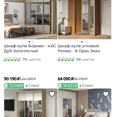
Шкаф-купе Борнео - 4.6С
Шкаф-купе угловой
Дуб Золотистый
Ромео - 8 Орех Экко
70
цветов
59
цветов
90 190 ₽
64 090 ₽
126 290 ₽
89 790 ₽
22 548 ₽
в Сплит
16 023 ₽
в Сплит