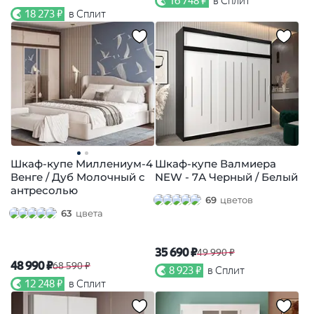
16 748 ₽
в Сплит
18 273 ₽
в Сплит
Шкаф-купе Миллениум-4
Шкаф-купе Валмиера
Венге / Дуб Молочный с
NEW - 7А Черный / Белый
антресолью
69
цветов
63
цвета
35 690 ₽
49 990 ₽
48 990 ₽
68 590 ₽
8 923 ₽
в Сплит
12 248 ₽
в Сплит