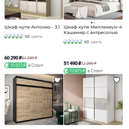
Шкаф-купе Антонио - 3.1
Шкаф-купе Миллениум-4
Кашемир с антресолью
63
цвета
63
цвета
60 290 ₽
84 390 ₽
51 490 ₽
72 090 ₽
15 073 ₽
в Сплит
12 873 ₽
в Сплит