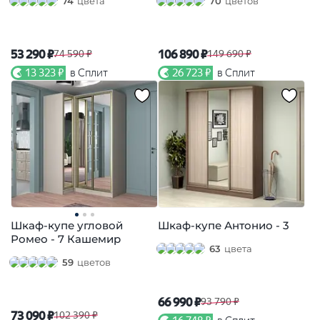
74
цвета
70
цветов
53 290 ₽
106 890 ₽
74 590 ₽
149 690 ₽
13 323 ₽
в Сплит
26 723 ₽
в Сплит
Шкаф-купе угловой
Шкаф-купе Антонио - 3
Ромео - 7 Кашемир
63
цвета
59
цветов
66 990 ₽
93 790 ₽
73 090 ₽
102 390 ₽