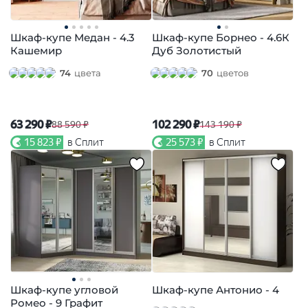
Шкаф-купе Медан - 4.3
Шкаф-купе Борнео - 4.6К
Кашемир
Дуб Золотистый
74
цвета
70
цветов
63 290 ₽
102 290 ₽
88 590 ₽
143 190 ₽
15 823 ₽
в Сплит
25 573 ₽
в Сплит
Шкаф-купе угловой
Шкаф-купе Антонио - 4
Ромео - 9 Графит