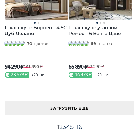
Шкаф-купе Борнео - 4.6С
Шкаф-купе угловой
Дуб Делано
Ромео - 6 Венге Цаво
70
цветов
59
цветов
94 290 ₽
65 890 ₽
131 990 ₽
92 290 ₽
23 573 ₽
в Сплит
16 473 ₽
в Сплит
ЗАГРУЗИТЬ ЕЩЕ
1
2
3
4
5
16
...