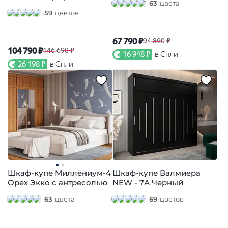
63
цвета
59
цветов
67 790 ₽
94 890 ₽
104 790 ₽
146 690 ₽
16 948 ₽
в Сплит
26 198 ₽
в Сплит
Шкаф-купе Миллениум-4
Шкаф-купе Валмиера
Орех Экко с антресолью
NEW - 7А Черный
63
цвета
69
цветов