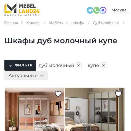
Москва
Главная
Каталог
Мебель
Шкафы
Дуб молочный
К
Шкафы дуб молочный купе
×
×
дуб молочный
купе
ФИЛЬТР
Актуальные