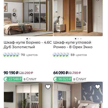
Шкаф-купе Борнео - 4.6С
Шкаф-купе угловой
Дуб Золотистый
Ромео - 8 Орех Экко
70
цветов
59
цветов
90 190 ₽
64 090 ₽
126 290 ₽
89 790 ₽
22 548 ₽
в Сплит
16 023 ₽
в Сплит