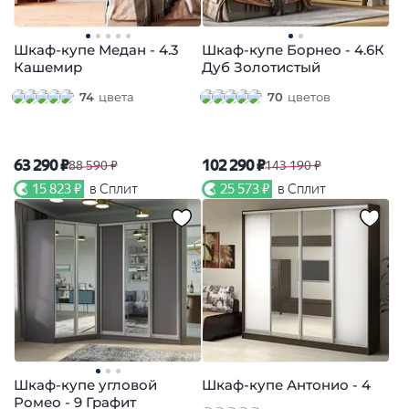
Шкаф-купе Медан - 4.3
Шкаф-купе Борнео - 4.6К
Кашемир
Дуб Золотистый
74
цвета
70
цветов
63 290 ₽
102 290 ₽
88 590 ₽
143 190 ₽
15 823 ₽
в Сплит
25 573 ₽
в Сплит
Шкаф-купе угловой
Шкаф-купе Антонио - 4
Ромео - 9 Графит