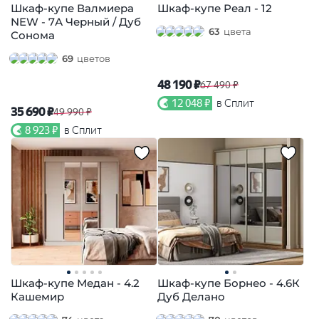
Шкаф-купе Валмиера
Шкаф-купе Реал - 12
NEW - 7А Черный / Дуб
63
цвета
Сонома
69
цветов
48 190 ₽
67 490 ₽
12 048 ₽
в Сплит
35 690 ₽
49 990 ₽
8 923 ₽
в Сплит
Шкаф-купе Медан - 4.2
Шкаф-купе Борнео - 4.6К
Кашемир
Дуб Делано