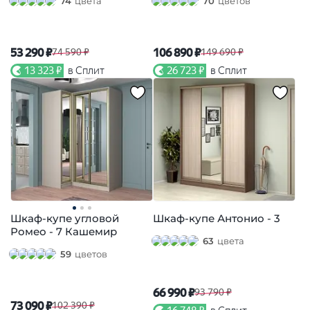
74
цвета
70
цветов
53 290 ₽
106 890 ₽
74 590 ₽
149 690 ₽
13 323 ₽
в Сплит
26 723 ₽
в Сплит
Шкаф-купе угловой
Шкаф-купе Антонио - 3
Ромео - 7 Кашемир
63
цвета
59
цветов
66 990 ₽
93 790 ₽
73 090 ₽
102 390 ₽