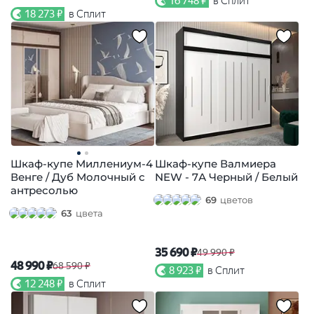
16 748 ₽
в Сплит
18 273 ₽
в Сплит
Шкаф-купе Миллениум-4
Шкаф-купе Валмиера
Венге / Дуб Молочный с
NEW - 7А Черный / Белый
антресолью
69
цветов
63
цвета
35 690 ₽
49 990 ₽
48 990 ₽
68 590 ₽
8 923 ₽
в Сплит
12 248 ₽
в Сплит