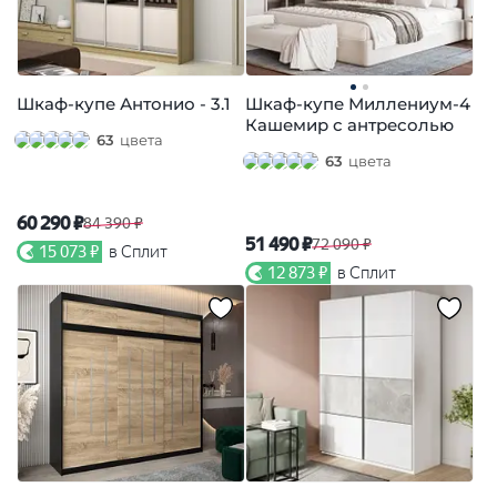
Шкаф-купе Антонио - 3.1
Шкаф-купе Миллениум-4
Кашемир с антресолью
63
цвета
63
цвета
60 290 ₽
84 390 ₽
51 490 ₽
72 090 ₽
15 073 ₽
в Сплит
12 873 ₽
в Сплит