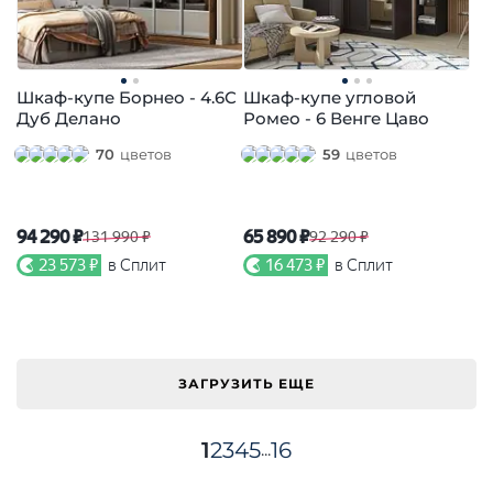
Шкаф-купе Борнео - 4.6С
Шкаф-купе угловой
Дуб Делано
Ромео - 6 Венге Цаво
70
цветов
59
цветов
94 290 ₽
65 890 ₽
131 990 ₽
92 290 ₽
23 573 ₽
в Сплит
16 473 ₽
в Сплит
ЗАГРУЗИТЬ ЕЩЕ
1
2
3
4
5
16
...