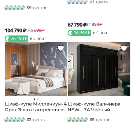
63
цвета
59
цветов
67 790 ₽
94 890 ₽
104 790 ₽
146 690 ₽
16 948 ₽
в Сплит
26 198 ₽
в Сплит
Шкаф-купе Миллениум-4
Шкаф-купе Валмиера
Орех Экко с антресолью
NEW - 7А Черный
63
цвета
69
цветов