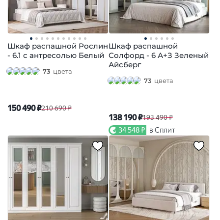
Шкаф распашной Рослин
Шкаф распашной
- 6.1 с антресолью Белый
Солфорд - 6 А+З Зеленый
Айсберг
73
цвета
73
цвета
150 490 ₽
210 690 ₽
138 190 ₽
193 490 ₽
34 548 ₽
в Сплит