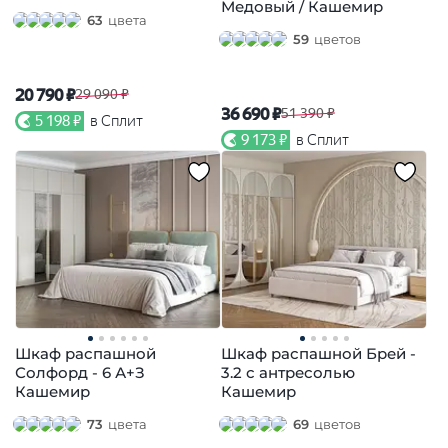
Медовый / Кашемир
63
цвета
59
цветов
20 790 ₽
29 090 ₽
36 690 ₽
51 390 ₽
5 198 ₽
в Сплит
9 173 ₽
в Сплит
Шкаф распашной
Шкаф распашной Брей -
Солфорд - 6 А+З
3.2 с антресолью
Кашемир
Кашемир
73
цвета
69
цветов