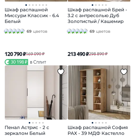
Шкаф распашной
Шкаф распашной Брей -
Миссури Классик - 6.4
3.2 с антресолью Дуб
Белый
Золотистый / Кашемир
69
цветов
69
цветов
120 790 ₽
213 490 ₽
169 090 ₽
298 890 ₽
30 198 ₽
в Сплит
Пенал Астрис - 2 с
Шкаф распашной София
зеркалом Белый
РАХ - 39 МДФ Кастелло