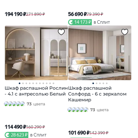
194 190 ₽
56 690 ₽
271 890 ₽
79 390 ₽
14 173 ₽
в Сплит
Шкаф распашной Рослин
Шкаф распашной
- 4.1 с антресолью Белый
Солфорд - 6 с зеркалом
Кашемир
73
цвета
73
цвета
114 490 ₽
160 290 ₽
101 690 ₽
142 390 ₽
28 623 ₽
в Сплит