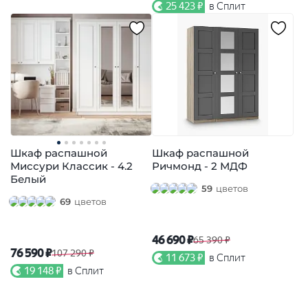
25 423 ₽
в Сплит
Шкаф распашной
Шкаф распашной
Миссури Классик - 4.2
Ричмонд - 2 МДФ
Белый
59
цветов
69
цветов
46 690 ₽
65 390 ₽
76 590 ₽
107 290 ₽
11 673 ₽
в Сплит
19 148 ₽
в Сплит