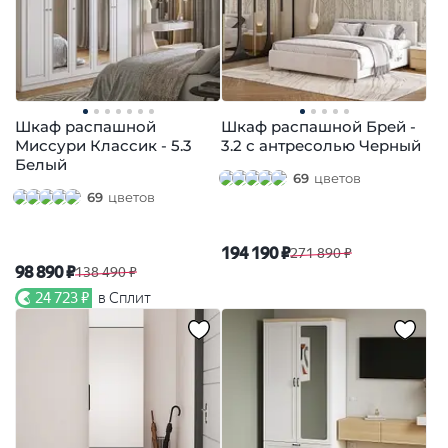
Шкаф распашной
Шкаф распашной Брей -
Миссури Классик - 5.3
3.2 с антресолью Черный
Белый
69
цветов
69
цветов
194 190 ₽
271 890 ₽
98 890 ₽
138 490 ₽
24 723 ₽
в Сплит