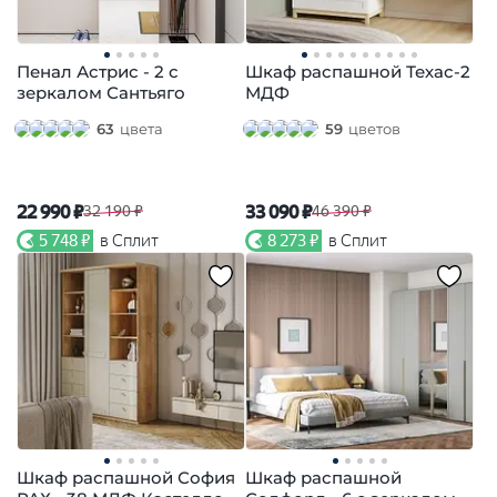
Пенал Астрис - 2 с
Шкаф распашной Техас-2
зеркалом Сантьяго
МДФ
63
цвета
59
цветов
22 990 ₽
33 090 ₽
32 190 ₽
46 390 ₽
5 748 ₽
в Сплит
8 273 ₽
в Сплит
Шкаф распашной София
Шкаф распашной