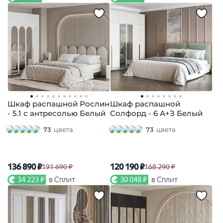
Шкаф распашной Рослин
Шкаф распашной
- 5.1 с антресолью Белый
Солфорд - 6 А+З Белый
73
цвета
73
цвета
136 890 ₽
120 190 ₽
191 690 ₽
168 290 ₽
34 223 ₽
в Сплит
30 048 ₽
в Сплит