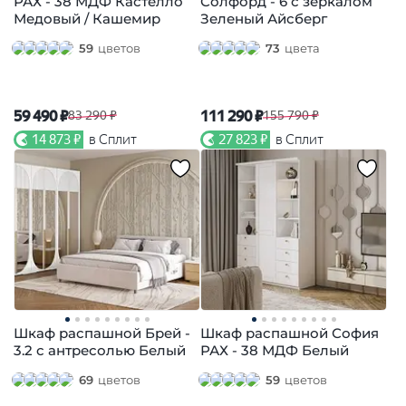
РАХ - 38 МДФ Кастелло
Солфорд - 6 с зеркалом
Медовый / Кашемир
Зеленый Айсберг
59
цветов
73
цвета
59 490 ₽
111 290 ₽
83 290 ₽
155 790 ₽
14 873 ₽
в Сплит
27 823 ₽
в Сплит
Шкаф распашной Брей -
Шкаф распашной София
3.2 с антресолью Белый
РАХ - 38 МДФ Белый
69
цветов
59
цветов