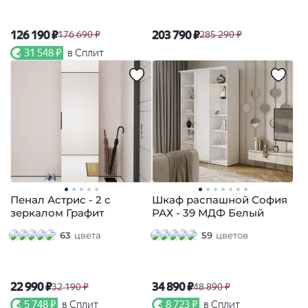
126 190 ₽
203 790 ₽
176 690 ₽
285 290 ₽
31 548 ₽
в Сплит
Пенал Астрис - 2 с
Шкаф распашной София
зеркалом Графит
РАХ - 39 МДФ Белый
63
цвета
59
цветов
22 990 ₽
34 890 ₽
32 190 ₽
48 890 ₽
5 748 ₽
в Сплит
8 723 ₽
в Сплит