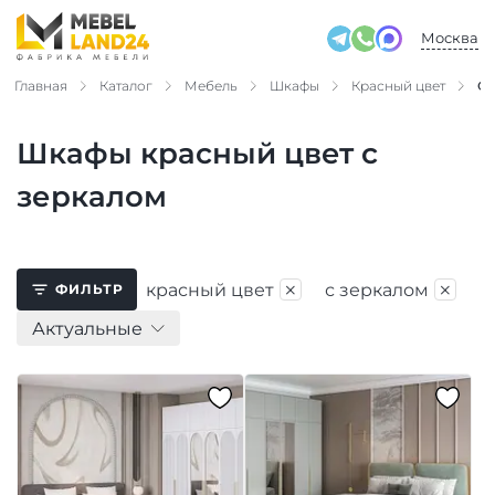
Москва
Главная
Каталог
Мебель
Шкафы
Красный цвет
С 
Шкафы красный цвет с
зеркалом
×
×
красный цвет
с зеркалом
ФИЛЬТР
Актуальные